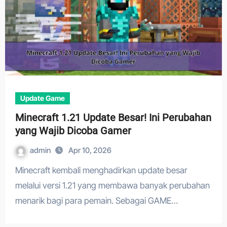
Update Game
Minecraft 1.21 Update Besar! Ini Perubahan
yang Wajib Dicoba Gamer
admin
Apr 10, 2026
Minecraft kembali menghadirkan update besar
melalui versi 1.21 yang membawa banyak perubahan
menarik bagi para pemain. Sebagai GAME…