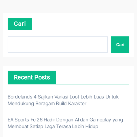
Cari
Cari
Recent Posts
Bordelands 4 Sajikan Variasi Loot Lebih Luas Untuk
Mendukung Beragam Build Karakter
EA Sports Fc 26 Hadir Dengan AI dan Gameplay yang
Membuat Setiap Laga Terasa Lebih Hidup