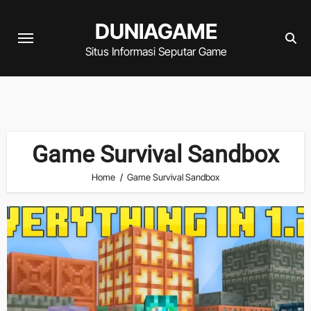
Skip
DUNIAGAME
to
content
Situs Informasi Seputar Game
Game Survival Sandbox
Home
Game Survival Sandbox