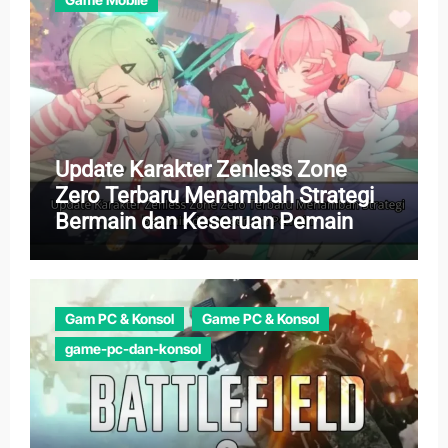
Update Karakter Zenless Zone
Zero Terbaru Menambah Strategi
Bermain dan Keseruan Pemain
Gam PC & Konsol
Game PC & Konsol
game-pc-dan-konsol