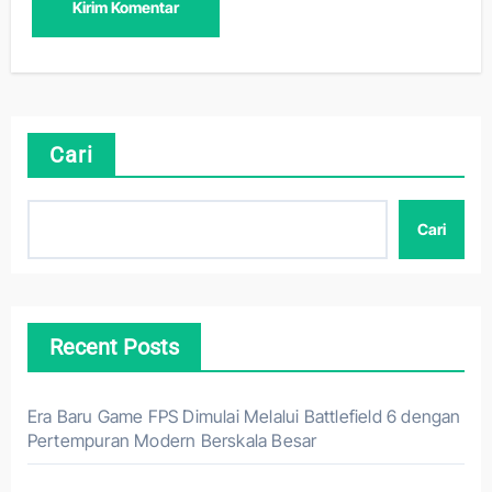
Cari
Cari
Recent Posts
Era Baru Game FPS Dimulai Melalui Battlefield 6 dengan
Pertempuran Modern Berskala Besar