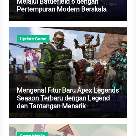
Melalui Battlefield 6 dengan
Pertempuran Modern Berskala
Besar
Update Game
Mengenal Fitur Baru Apex Legends
Season Terbaru dengan Legend
dan Tantangan Menarik
Game Mobile