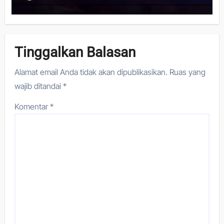
Tinggalkan Balasan
Alamat email Anda tidak akan dipublikasikan.
Ruas yang
wajib ditandai
*
Komentar
*