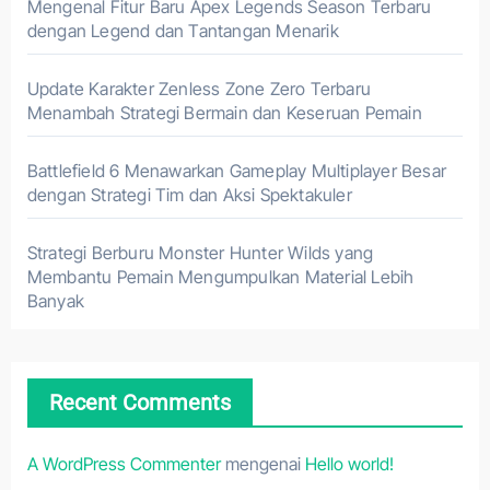
Mengenal Fitur Baru Apex Legends Season Terbaru
dengan Legend dan Tantangan Menarik
Update Karakter Zenless Zone Zero Terbaru
Menambah Strategi Bermain dan Keseruan Pemain
Battlefield 6 Menawarkan Gameplay Multiplayer Besar
dengan Strategi Tim dan Aksi Spektakuler
Strategi Berburu Monster Hunter Wilds yang
Membantu Pemain Mengumpulkan Material Lebih
Banyak
Recent Comments
A WordPress Commenter
mengenai
Hello world!