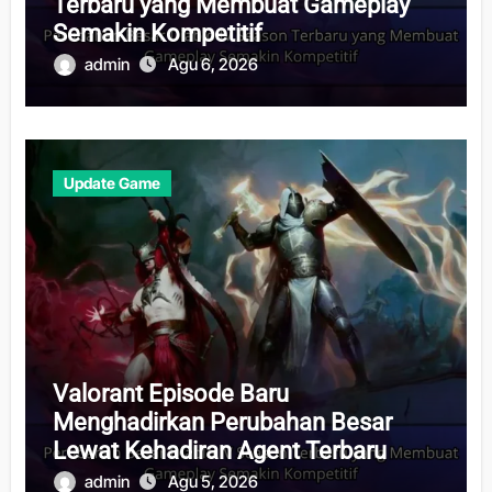
Terbaru yang Membuat Gameplay
Semakin Kompetitif
admin
Agu 6, 2026
Update Game
Valorant Episode Baru
Menghadirkan Perubahan Besar
Lewat Kehadiran Agent Terbaru
admin
Agu 5, 2026