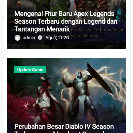
Mengenal Fitur Baru Apex Legends
Season Terbaru dengan Legend dan
Tantangan Menarik
admin
Agu 7, 2026
Update Game
Perubahan Besar Diablo IV Season