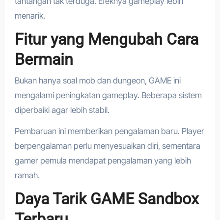
tantangan tak terduga. Efeknya gameplay lebih
menarik.
Fitur yang Mengubah Cara
Bermain
Bukan hanya soal mob dan dungeon, GAME ini
mengalami peningkatan gameplay. Beberapa sistem
diperbaiki agar lebih stabil.
Pembaruan ini memberikan pengalaman baru. Player
berpengalaman perlu menyesuaikan diri, sementara
gamer pemula mendapat pengalaman yang lebih
ramah.
Daya Tarik GAME Sandbox
Terbaru