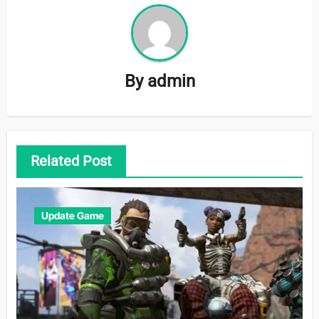
By
admin
Related Post
Update Game