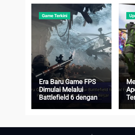
Game Terkini
Up
Era Baru Game FPS
Me
Dimulai Melalui
Ap
Battlefield 6 dengan
Te
Pertempuran Modern
Le
Berskala Besar
Ta