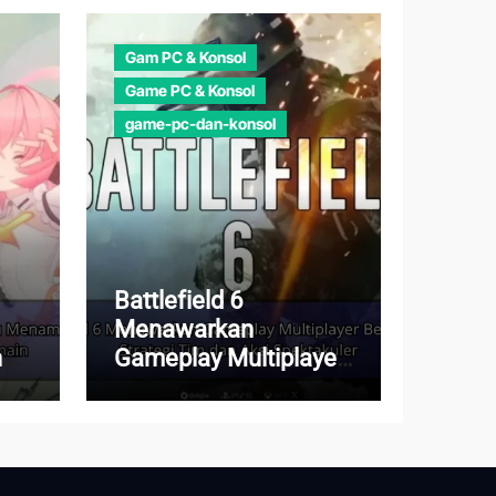
Gam PC & Konsol
Game PC & Konsol
game-pc-dan-konsol
Battlefield 6
Menawarkan
h
Gameplay Multiplayer
an
Besar dengan Strategi
Tim dan Aksi
Spektakuler