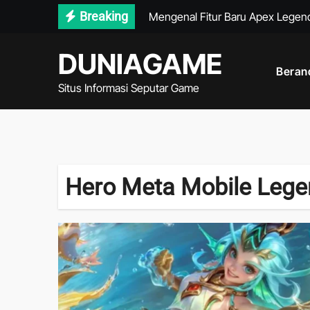
Skip
Breaking
Mengenal Fitur Baru Apex Legen
to
Update Karakter Zenless Zone Z
content
DUNIAGAME
Beran
Battlefield 6 Menawarkan Gamepla
Situs Informasi Seputar Game
Strategi Berburu Monster Hunte
Doom The Dark Ages Tampilkan P
Perubahan Besar Diablo IV Seas
Hero Meta Mobile Leg
Rahasia Wilayah Baru Genshin I
Eksplorasi Dunia Death Stranding
Panduan Push Rank Honor of Kin
Era Baru Game FPS Dimulai Melal