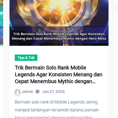
Tips & Trik
Trik Bermain Solo Rank Mobile
Legends Agar Konsisten Menang dan
Cepat Menembus Mythic dengan
Hero Meta
admin
Jun 21, 2026
Bermain solo rank di Mobile Legends sering
menjadi tantangan tersendiri karena pemain
harus beradaptasi dengan berbagai tipe