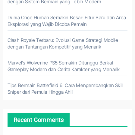
dengan Sistem Bermain yang Lebih Modern
Dunia Once Human Semakin Besar: Fitur Baru dan Area
Eksplorasi yang Wajib Dicoba Pemain
Clash Royale Terbaru: Evolusi Game Strategi Mobile
dengan Tantangan Kompetitif yang Menarik
Marvel’s Wolverine PS5 Semakin Ditunggu Berkat
Gameplay Modern dan Cerita Karakter yang Menarik
Tips Bermain Battlefield 6: Cara Mengembangkan Skill
Sniper dari Pemula Hingga Ahli
Recent Comments