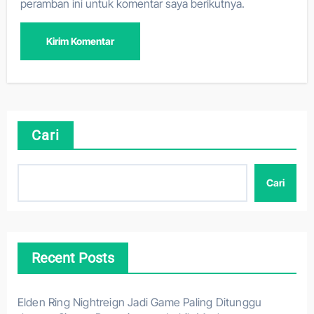
peramban ini untuk komentar saya berikutnya.
Cari
Cari
Recent Posts
Elden Ring Nightreign Jadi Game Paling Ditunggu