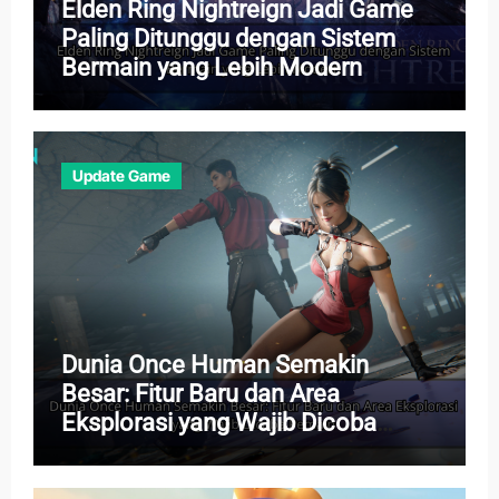
Elden Ring Nightreign Jadi Game
Paling Ditunggu dengan Sistem
Bermain yang Lebih Modern
Update Game
Dunia Once Human Semakin
Besar: Fitur Baru dan Area
Eksplorasi yang Wajib Dicoba
Pemain