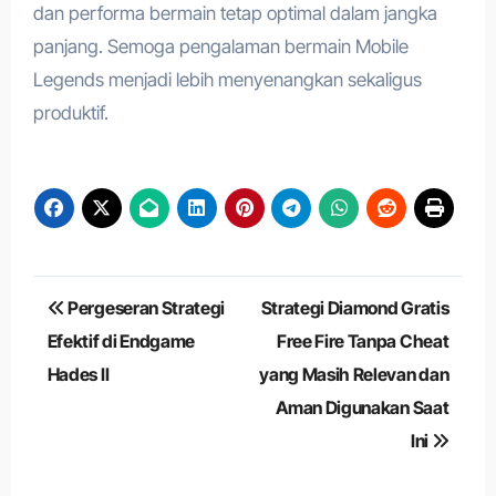
dan performa bermain tetap optimal dalam jangka
panjang. Semoga pengalaman bermain Mobile
Legends menjadi lebih menyenangkan sekaligus
produktif.
Navigasi
Pergeseran Strategi
Strategi Diamond Gratis
pos
Efektif di Endgame
Free Fire Tanpa Cheat
Hades II
yang Masih Relevan dan
Aman Digunakan Saat
Ini