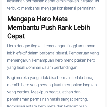
kesalahan permainan dapat diminimalkan. Strategi ini
terbukti membantu menjaga konsistensi permainan.
Mengapa Hero Meta
Membantu Push Rank Lebih
Cepat
Hero dengan tingkat kemenangan tinggi umumnya
lebih efektif dalam berbagai situasi. Pembaruan yang
memengaruhi kemampuan hero menciptakan hero
yang lebih dominan dalam pertandingan.
Bagi mereka yang tidak bisa bermain terlalu lama,
memilih hero yang sedang kuat merupakan langkah
yang cerdas. Meskipun begitu, latihan dan
pemahaman permainan masih sangat penting.
Kombinasi antara hero meta dan keterampilan