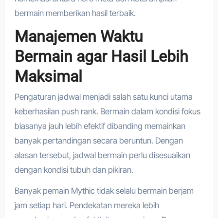
bermain memberikan hasil terbaik.
Manajemen Waktu
Bermain agar Hasil Lebih
Maksimal
Pengaturan jadwal menjadi salah satu kunci utama
keberhasilan push rank. Bermain dalam kondisi fokus
biasanya jauh lebih efektif dibanding memainkan
banyak pertandingan secara beruntun. Dengan
alasan tersebut, jadwal bermain perlu disesuaikan
dengan kondisi tubuh dan pikiran.
Banyak pemain Mythic tidak selalu bermain berjam
jam setiap hari. Pendekatan mereka lebih