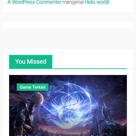
A WordPress Commenter
mengenai
Hello world!
You Missed
Game Terkini