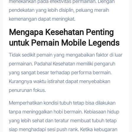
menekankan pada efektivitas permainan. Dengan
pendekatan yang lebih disiplin, peluang meraih
kemenangan dapat meningkat.
Mengapa Kesehatan Penting
untuk Pemain Mobile Legends
Tidak sedikit pemain yang mengabaikan faktor di luar
permainan. Padahal Kesehatan memiliki pengaruh
yang sangat besar terhadap performa bermain.
Kurangnya waktu istirahat dapat menyebabkan
penurunan fokus.
Memperhatikan kondisi tubuh tetap bisa dilakukan
tanpa meninggalkan hobi bermain. Kebiasaan hidup
yang lebih sehat dan teratur membuat tubuh tetap
siap menghadapi sesi push rank. Ketika kebugaran