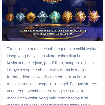
Tidak semua pemain Mobile Legends memiliki waktu
luang yang banyak untuk bermain setiap hari.
Kesibukan pekerjaan, pendidikan, maupun aktivitas
lainnya sering membuat waktu bermain menjadi
terbatas. Namun, kondisi tersebut bukan berarti
mustahil untuk mencapai rank tinggi. Dengan strategi
yang tepat, pemilihan hero yang sesuai, serta
manajemen waktu yang baik, pemain tetap bisa