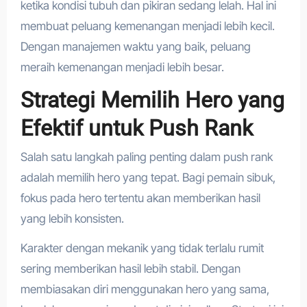
ketika kondisi tubuh dan pikiran sedang lelah. Hal ini
membuat peluang kemenangan menjadi lebih kecil.
Dengan manajemen waktu yang baik, peluang
meraih kemenangan menjadi lebih besar.
Strategi Memilih Hero yang
Efektif untuk Push Rank
Salah satu langkah paling penting dalam push rank
adalah memilih hero yang tepat. Bagi pemain sibuk,
fokus pada hero tertentu akan memberikan hasil
yang lebih konsisten.
Karakter dengan mekanik yang tidak terlalu rumit
sering memberikan hasil lebih stabil. Dengan
membiasakan diri menggunakan hero yang sama,