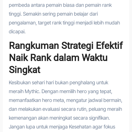
pembeda antara pemain biasa dan pemain rank
tinggi. Semakin sering pemain belajar dari
pengalaman, target rank tinggi menjadi lebih mudah
dicapai.
Rangkuman Strategi Efektif
Naik Rank dalam Waktu
Singkat
Kesibukan sehari hari bukan penghalang untuk
meraih Mythic. Dengan memilih hero yang tepat,
memanfaatkan hero meta, mengatur jadwal bermain,
dan melakukan evaluasi secara rutin, peluang meraih
kemenangan akan meningkat secara signifikan.
Jangan lupa untuk menjaga Kesehatan agar fokus