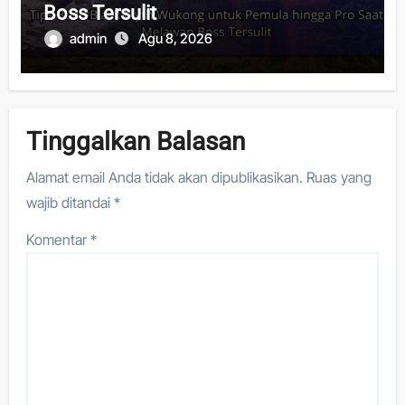
Boss Tersulit
admin
Agu 8, 2026
Tinggalkan Balasan
Alamat email Anda tidak akan dipublikasikan.
Ruas yang
wajib ditandai
*
Komentar
*