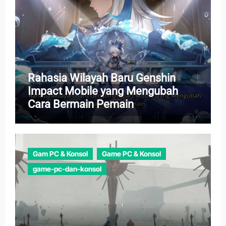
Rahasia Wilayah Baru Genshin
Impact Mobile yang Mengubah
Cara Bermain Pemain
Gam PC & Konsol
Game PC & Konsol
game-pc-dan-konsol