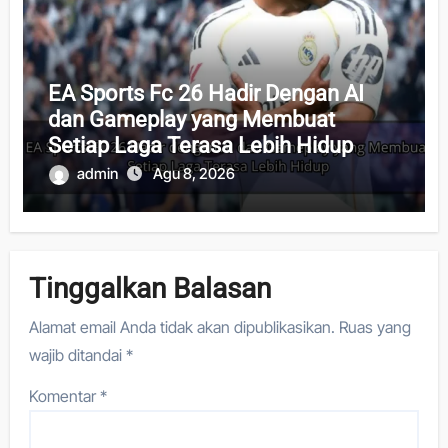
EA Sports Fc 26 Hadir Dengan AI
dan Gameplay yang Membuat
Setiap Laga Terasa Lebih Hidup
admin
Agu 8, 2026
Tinggalkan Balasan
Alamat email Anda tidak akan dipublikasikan.
Ruas yang
wajib ditandai
*
Komentar
*