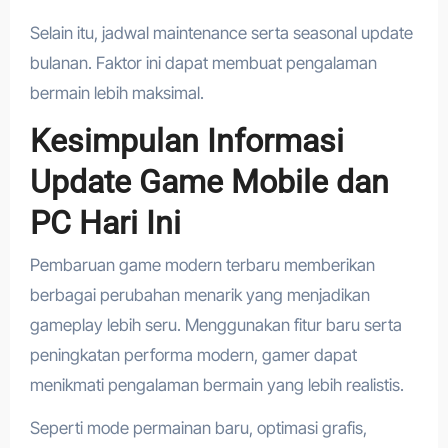
Selain itu, jadwal maintenance serta seasonal update
bulanan. Faktor ini dapat membuat pengalaman
bermain lebih maksimal.
Kesimpulan Informasi
Update Game Mobile dan
PC Hari Ini
Pembaruan game modern terbaru memberikan
berbagai perubahan menarik yang menjadikan
gameplay lebih seru. Menggunakan fitur baru serta
peningkatan performa modern, gamer dapat
menikmati pengalaman bermain yang lebih realistis.
Seperti mode permainan baru, optimasi grafis,