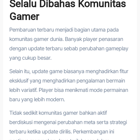
Selalu Dibahas Komunitas
Gamer
Pembaruan terbaru menjadi bagian utama pada
komunitas gamer dunia. Banyak player penasaran
dengan update terbaru sebab perubahan gameplay
yang cukup besar.
Selain itu, update game biasanya menghadirkan fitur
eksklusif yang menghadirkan pengalaman bermain
lebih variatif. Player bisa menikmati mode permainan
baru yang lebih modern.
Tidak sedikit komunitas gamer bahkan aktif
berdiskusi mengenai perubahan meta serta strategi
terbaru ketika update dirilis. Perkembangan ini