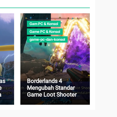
Gam PC & Konsol
Game PC & Konsol
game-pc-dan-konsol
as
Borderlands 4
e
Mengubah Standar
a
Game Loot Shooter
n
Modern dengan Fitur
Eksplorasi Lebih
Mendalam