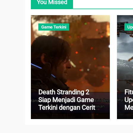
You Missed
Game Terkini
Up
Death Stranding 2
Fit
Siap Menjadi Game
Up
Terkini dengan Cerita
Me
Kompleks dan
Pe
Atmosfer Menawan
Leb