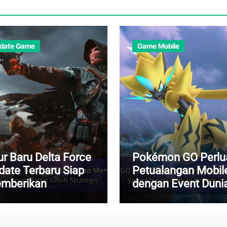
date Game
Game Mobile
ur Baru Delta Force
Pokémon GO Perlu
date Terbaru Siap
Petualangan Mobil
mberikan
dengan Event Duni
ngalaman Battle
yang Menghadirka
ih Strategis
Pokémon Langka