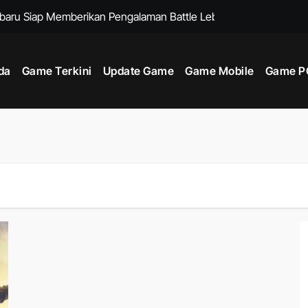
rbaru Siap Memberikan Pengalaman Battle Lebih Strategis
n Mobile dengan Event Dunia yang Menghadirkan Pokémon Lan
da
Game Terkini
Update Game
Game Mobile
Game PC
 Game Loot Shooter Modern dengan Fitur Eksplorasi Lebih Men
a Force Mobile Agar Lebih Mudah Mendapatkan Auto Headshot Sa
ot Lebih Luas Untuk Mendukung Beragam Build Karakter
 dan Gameplay yang Membuat Setiap Laga Terasa Lebih Hidup
enjadi Salah Satu Sistem Pertarungan Mobile Paling Menarik
n Pertarungan Medieval Cepat yang Mengubah Formula Fps
tuk Pemula Hingga Pro Saat Melawan Boss Tersulit
 Game Terkini dengan Cerita Kompleks dan Atmosfer Menawan