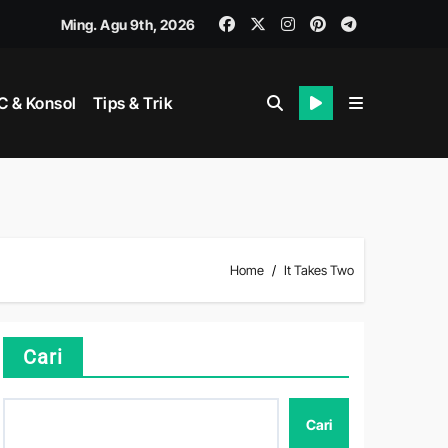
Ming. Agu 9th, 2026
gka
 & Konsol
Tips & Trik
dalam
at Bertarung
Home
It Takes Two
Cari
Cari