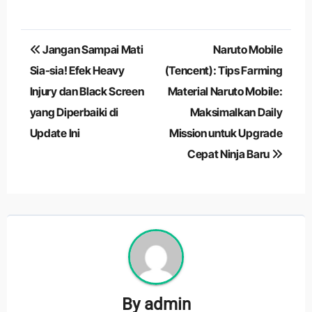
Navigasi
Jangan Sampai Mati
Naruto Mobile
pos
Sia-sia! Efek Heavy
(Tencent): Tips Farming
Injury dan Black Screen
Material Naruto Mobile:
yang Diperbaiki di
Maksimalkan Daily
Update Ini
Mission untuk Upgrade
Cepat Ninja Baru
By
admin