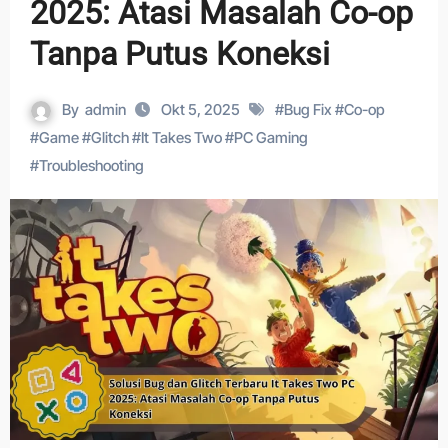
2025: Atasi Masalah Co-op
Tanpa Putus Koneksi
By
admin
Okt 5, 2025
#
Bug Fix
#
Co-op
#
Game
#
Glitch
#
It Takes Two
#
PC Gaming
#
Troubleshooting