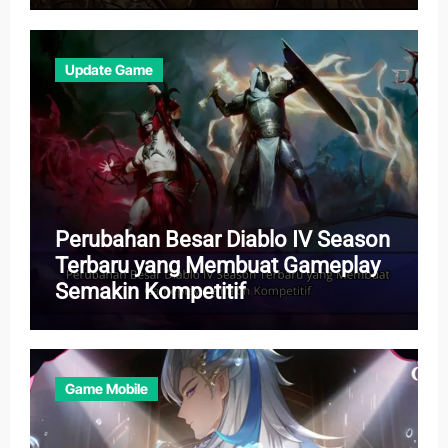
Update Game
Perubahan Besar Diablo IV Season
Terbaru yang Membuat Gameplay
Semakin Kompetitif
Game Mobile