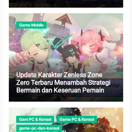
Game Mobile
Update Karakter Zenless Zone
Zero Terbaru Menambah Strategi
Bermain dan Keseruan Pemain
Gam PC & Konsol
Game PC & Konsol
game-pc-dan-konsol