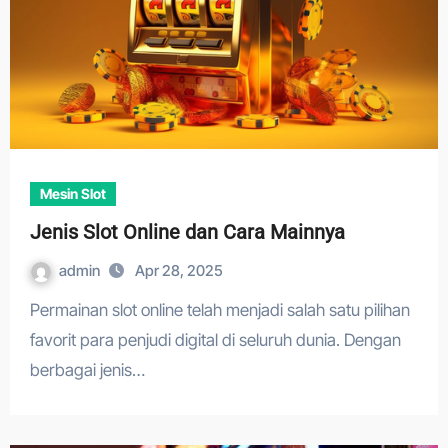
Mesin Slot
Jenis Slot Online dan Cara Mainnya
admin
Apr 28, 2025
Permainan slot online telah menjadi salah satu pilihan
favorit para penjudi digital di seluruh dunia. Dengan
berbagai jenis…