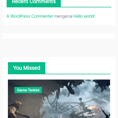
Recent Comments
A WordPress Commenter
mengenai
Hello world!
You Missed
Game Terkini