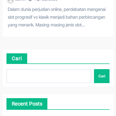
Dalam dunia perjudian online, perdebatan mengenai
slot progresif vs klasik menjadi bahan perbincangan
yang menarik. Masing-masing jenis slot…
Cari
Cari
Recent Posts