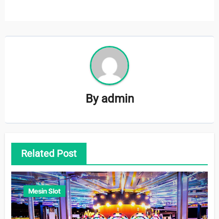
By
admin
Related Post
Mesin Slot