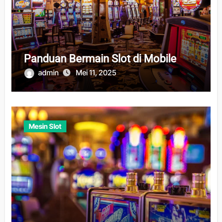
Panduan Bermain Slot di Mobile
admin
Mei 11, 2025
Mesin Slot