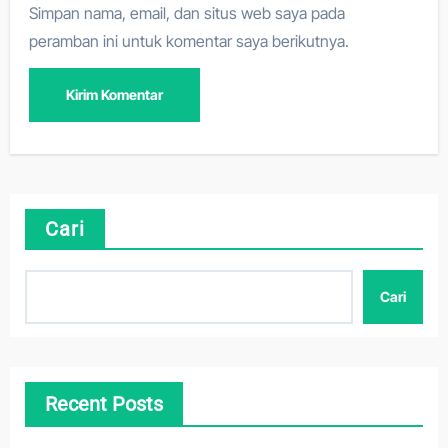
Simpan nama, email, dan situs web saya pada
peramban ini untuk komentar saya berikutnya.
Cari
Cari
Recent Posts