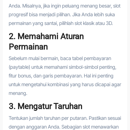
Anda. Misalnya, jika ingin peluang menang besar, slot
progresif bisa menjadi pilihan. Jika Anda lebih suka
permainan yang santai, pilihlah slot klasik atau 3D.
2. Memahami Aturan
Permainan
Sebelum mulai bermain, baca tabel pembayaran
(paytable) untuk memahami simbol-simbol penting,
fitur bonus, dan garis pembayaran. Hal ini penting
untuk mengetahui kombinasi yang harus dicapai agar
menang.
3. Mengatur Taruhan
Tentukan jumlah taruhan per putaran. Pastikan sesuai
dengan anggaran Anda. Sebagian slot menawarkan