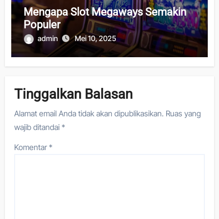
Mengapa Slot Megaways Semakin
Populer
admin
Mei 10, 2025
Tinggalkan Balasan
Alamat email Anda tidak akan dipublikasikan.
Ruas yang
wajib ditandai
*
Komentar
*