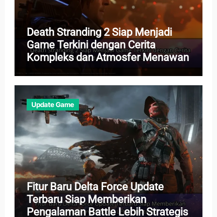
Death Stranding 2 Siap Menjadi
Game Terkini dengan Cerita
Kompleks dan Atmosfer Menawan
Update Game
Fitur Baru Delta Force Update
Terbaru Siap Memberikan
Pengalaman Battle Lebih Strategis