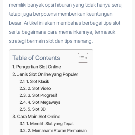
memiliki banyak opsi hiburan yang tidak hanya seru,
tetapi juga berpotensi memberikan keuntungan
besar. Artikel ini akan membahas berbagai tipe slot
serta bagaimana cara memainkannya, termasuk
strategi bermain slot dan tips menang.
Table of Contents
Pengertian Slot Online
Jenis Slot Online yang Populer
1. Slot Klasik
2. Slot Video
3. Slot Progresif
4. Slot Megaways
5. Slot 3D
Cara Main Slot Online
1. Memilih Slot yang Tepat
2. Memahami Aturan Permainan