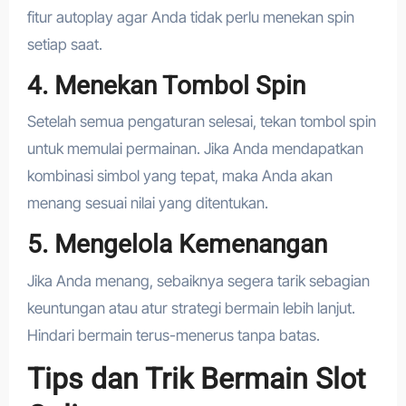
fitur autoplay agar Anda tidak perlu menekan spin
setiap saat.
4. Menekan Tombol Spin
Setelah semua pengaturan selesai, tekan tombol spin
untuk memulai permainan. Jika Anda mendapatkan
kombinasi simbol yang tepat, maka Anda akan
menang sesuai nilai yang ditentukan.
5. Mengelola Kemenangan
Jika Anda menang, sebaiknya segera tarik sebagian
keuntungan atau atur strategi bermain lebih lanjut.
Hindari bermain terus-menerus tanpa batas.
Tips dan Trik Bermain Slot