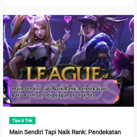
Tips & Trik
Main Sendiri Tapi Naik Rank: Pendekatan