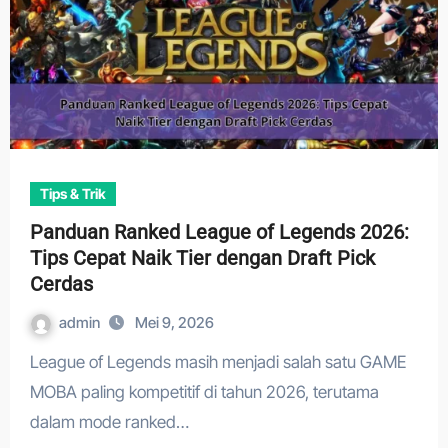
Tips & Trik
Panduan Ranked League of Legends 2026:
Tips Cepat Naik Tier dengan Draft Pick
Cerdas
admin
Mei 9, 2026
League of Legends masih menjadi salah satu GAME
MOBA paling kompetitif di tahun 2026, terutama
dalam mode ranked…