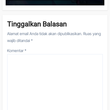
Tinggalkan Balasan
Alamat email Anda tidak akan dipublikasikan.
Ruas yang
wajib ditandai
*
Komentar
*