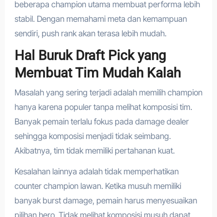
beberapa champion utama membuat performa lebih
stabil. Dengan memahami meta dan kemampuan
sendiri, push rank akan terasa lebih mudah.
Hal Buruk Draft Pick yang
Membuat Tim Mudah Kalah
Masalah yang sering terjadi adalah memilih champion
hanya karena populer tanpa melihat komposisi tim.
Banyak pemain terlalu fokus pada damage dealer
sehingga komposisi menjadi tidak seimbang.
Akibatnya, tim tidak memiliki pertahanan kuat.
Kesalahan lainnya adalah tidak memperhatikan
counter champion lawan. Ketika musuh memiliki
banyak burst damage, pemain harus menyesuaikan
pilihan hero. Tidak melihat komposisi musuh dapat