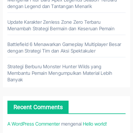
dengan Legend dan Tantangan Menarik
Update Karakter Zenless Zone Zero Terbaru
Menambah Strategi Bermain dan Keseruan Pemain
Battlefield 6 Menawarkan Gameplay Multiplayer Besar
dengan Strategi Tim dan Aksi Spektakuler
Strategi Berburu Monster Hunter Wilds yang
Membantu Pemain Mengumpulkan Material Lebih
Banyak
Recent Comments
A WordPress Commenter
mengenai
Hello world!