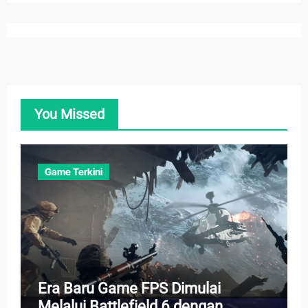
You Missed
Game Terkini
Era Baru Game FPS Dimulai
Melalui Battlefield 6 dengan