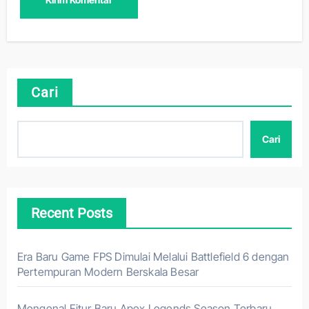
Cari
Cari
Recent Posts
Era Baru Game FPS Dimulai Melalui Battlefield 6 dengan
Pertempuran Modern Berskala Besar
Mengenal Fitur Baru Apex Legends Season Terbaru