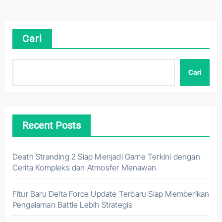
Cari
Cari
Recent Posts
Death Stranding 2 Siap Menjadi Game Terkini dengan
Cerita Kompleks dan Atmosfer Menawan
Fitur Baru Delta Force Update Terbaru Siap Memberikan
Pengalaman Battle Lebih Strategis