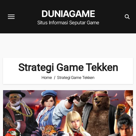
Skip
DUNIAGAME
to
content
Situs Informasi Seputar Game
Strategi Game Tekken
Home
Strategi Game Tekken