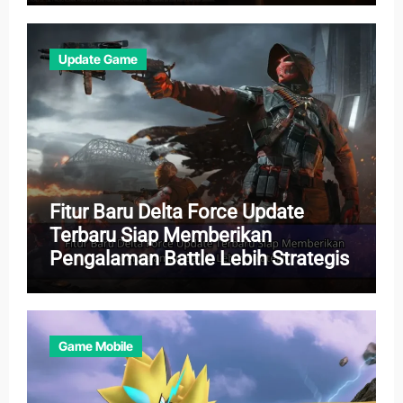
Update Game
Fitur Baru Delta Force Update
Terbaru Siap Memberikan
Pengalaman Battle Lebih Strategis
Game Mobile