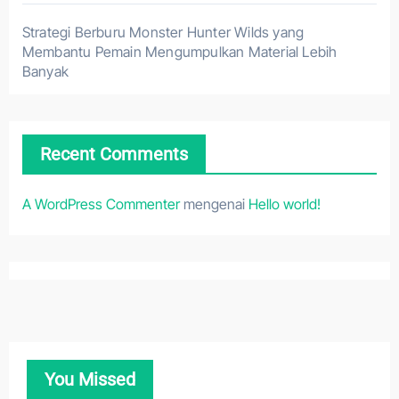
Strategi Berburu Monster Hunter Wilds yang
Membantu Pemain Mengumpulkan Material Lebih
Banyak
Recent Comments
A WordPress Commenter
mengenai
Hello world!
You Missed