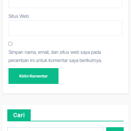
Situs Web
Simpan nama, email, dan situs web saya pada
peramban ini untuk komentar saya berikutnya.
Cari