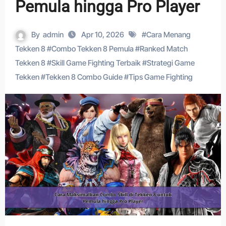
Pemula hingga Pro Player
By
admin
Apr 10, 2026
#
Cara Menang
Tekken 8
#
Combo Tekken 8 Pemula
#
Ranked Match
Tekken 8
#
Skill Game Fighting Terbaik
#
Strategi Game
Tekken
#
Tekken 8 Combo Guide
#
Tips Game Fighting