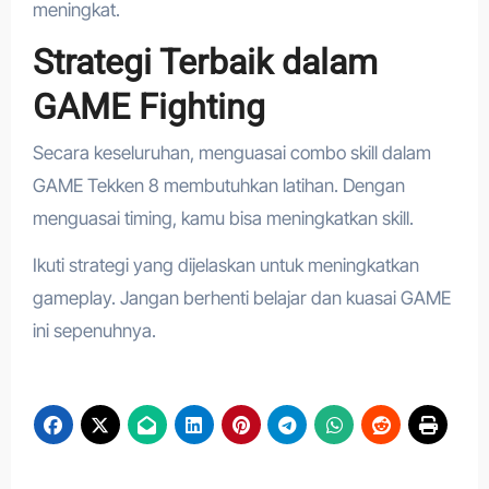
meningkat.
Strategi Terbaik dalam
GAME Fighting
Secara keseluruhan, menguasai combo skill dalam
GAME Tekken 8 membutuhkan latihan. Dengan
menguasai timing, kamu bisa meningkatkan skill.
Ikuti strategi yang dijelaskan untuk meningkatkan
gameplay. Jangan berhenti belajar dan kuasai GAME
ini sepenuhnya.