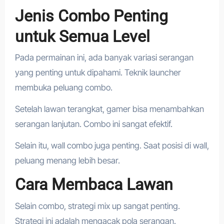
Jenis Combo Penting
untuk Semua Level
Pada permainan ini, ada banyak variasi serangan
yang penting untuk dipahami. Teknik launcher
membuka peluang combo.
Setelah lawan terangkat, gamer bisa menambahkan
serangan lanjutan. Combo ini sangat efektif.
Selain itu, wall combo juga penting. Saat posisi di wall,
peluang menang lebih besar.
Cara Membaca Lawan
Selain combo, strategi mix up sangat penting.
Strategi ini adalah mengacak pola serangan.