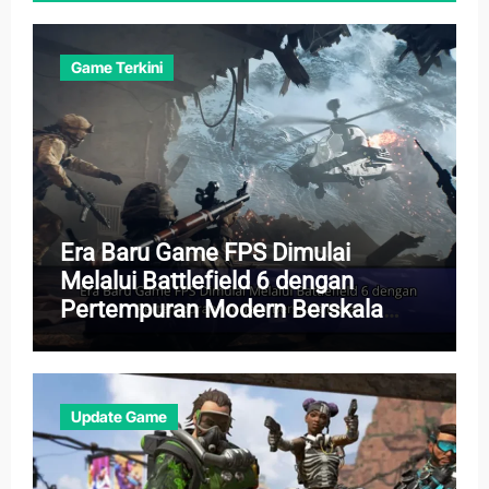
Game Terkini
Era Baru Game FPS Dimulai
Melalui Battlefield 6 dengan
Pertempuran Modern Berskala
Besar
Update Game