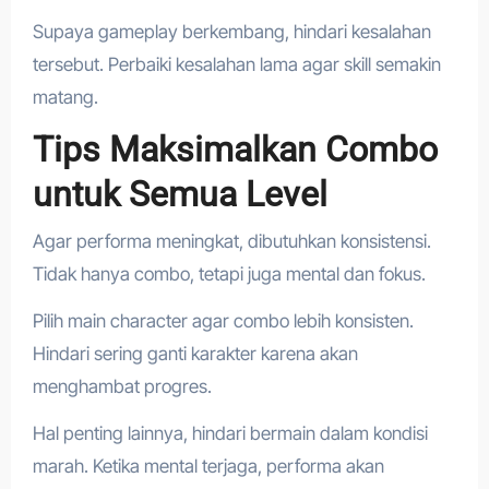
Supaya gameplay berkembang, hindari kesalahan
tersebut. Perbaiki kesalahan lama agar skill semakin
matang.
Tips Maksimalkan Combo
untuk Semua Level
Agar performa meningkat, dibutuhkan konsistensi.
Tidak hanya combo, tetapi juga mental dan fokus.
Pilih main character agar combo lebih konsisten.
Hindari sering ganti karakter karena akan
menghambat progres.
Hal penting lainnya, hindari bermain dalam kondisi
marah. Ketika mental terjaga, performa akan