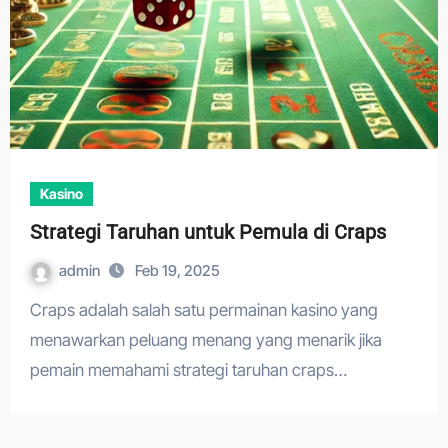
Kasino
Strategi Taruhan untuk Pemula di Craps
admin
Feb 19, 2025
Craps adalah salah satu permainan kasino yang
menawarkan peluang menang yang menarik jika
pemain memahami strategi taruhan craps…