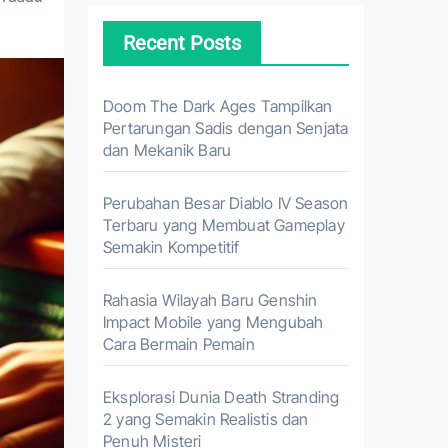
Recent Posts
Doom The Dark Ages Tampilkan
Pertarungan Sadis dengan Senjata
dan Mekanik Baru
Perubahan Besar Diablo IV Season
Terbaru yang Membuat Gameplay
Semakin Kompetitif
Rahasia Wilayah Baru Genshin
Impact Mobile yang Mengubah
Cara Bermain Pemain
Eksplorasi Dunia Death Stranding
2 yang Semakin Realistis dan
Penuh Misteri