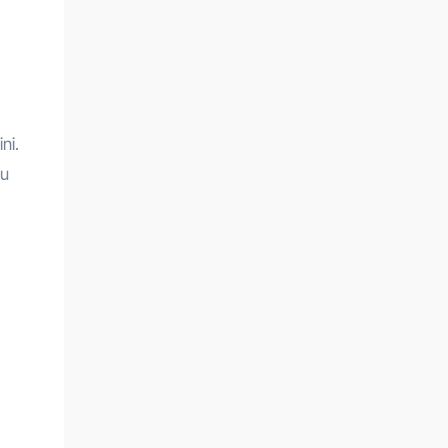
ni.
au