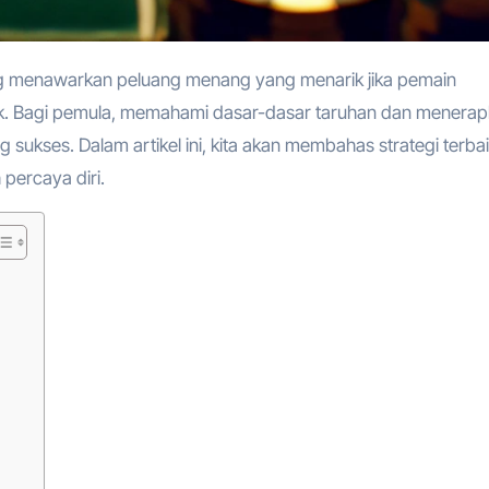
. Bagi pemula, memahami dasar-dasar taruhan dan menera
 sukses. Dalam artikel ini, kita akan membahas strategi terba
percaya diri.