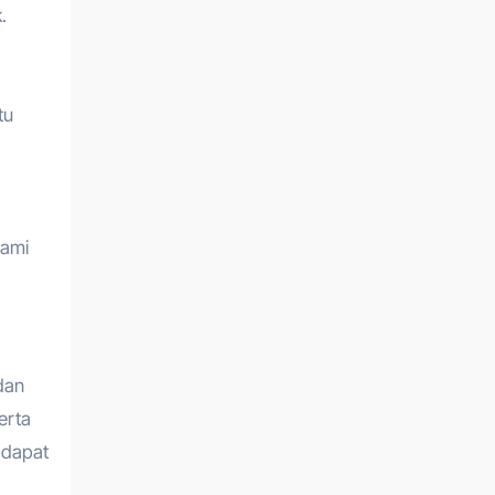
.
tu
lami
dan
erta
 dapat