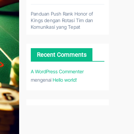
Panduan Push Rank Honor of
Kings dengan Rotasi Tim dan
Komunikasi yang Tepat
Recent Comments
A WordPress Commenter
mengenai
Hello world!