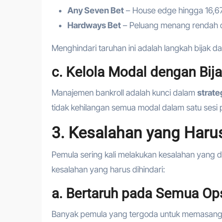
Any Seven Bet
– House edge hingga 16,6
Hardways Bet
– Peluang menang rendah dan
Menghindari taruhan ini adalah langkah bijak 
c. Kelola Modal dengan Bij
Manajemen bankroll adalah kunci dalam
strate
tidak kehilangan semua modal dalam satu sesi
3. Kesalahan yang Haru
Pemula sering kali melakukan kesalahan yang
kesalahan yang harus dihindari:
a. Bertaruh pada Semua Ops
Banyak pemula yang tergoda untuk memasang ba