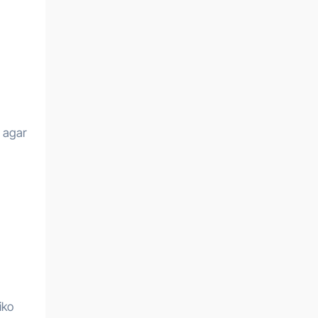
 agar
iko