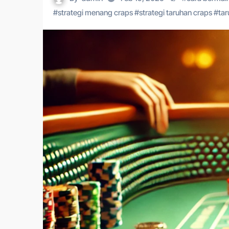
#
strategi menang craps
#
strategi taruhan craps
#
ta