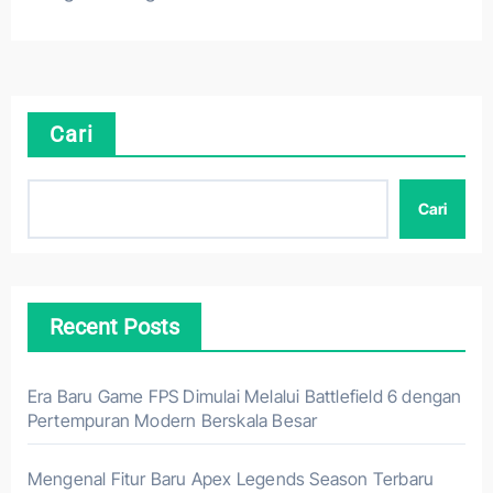
Cari
Cari
Recent Posts
Era Baru Game FPS Dimulai Melalui Battlefield 6 dengan
Pertempuran Modern Berskala Besar
Mengenal Fitur Baru Apex Legends Season Terbaru