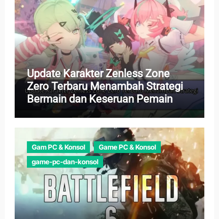
Update Karakter Zenless Zone
Zero Terbaru Menambah Strategi
Bermain dan Keseruan Pemain
Gam PC & Konsol
Game PC & Konsol
game-pc-dan-konsol