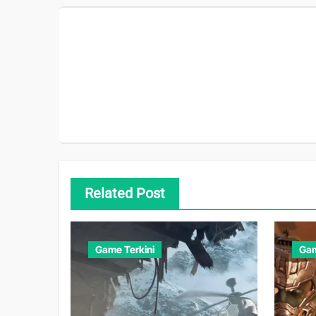
Related Post
Game Terkini
Gam