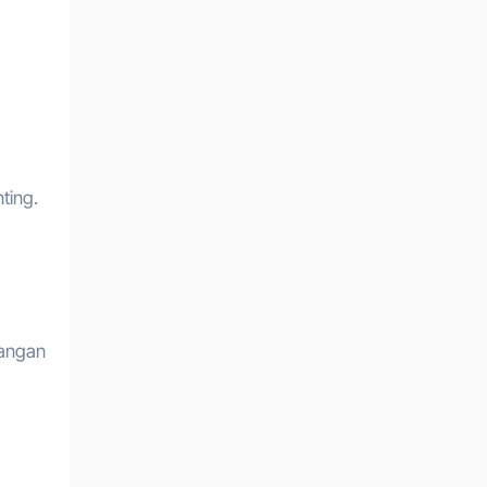
ting.
nangan