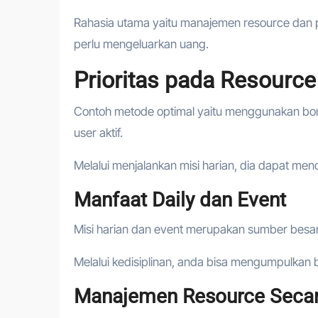
Rahasia utama yaitu manajemen resource dan p
perlu mengeluarkan uang.
Prioritas pada Resource
Contoh metode optimal yaitu menggunakan bon
user aktif.
Melalui menjalankan misi harian, dia dapat me
Manfaat Daily dan Event
Misi harian dan event merupakan sumber besar 
Melalui kedisiplinan, anda bisa mengumpulkan
Manajemen Resource Secar