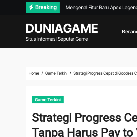
Skip
Breaking
Mengenal Fitur Baru Apex Legen
to
Update Karakter Zenless Zone Z
content
DUNIAGAME
Beran
Battlefield 6 Menawarkan Gamepla
Situs Informasi Seputar Game
Strategi Berburu Monster Hunte
Doom The Dark Ages Tampilkan P
Perubahan Besar Diablo IV Seas
Home
Game Terkini
Strategi Progress Cepat di Goddess 
Rahasia Wilayah Baru Genshin I
Eksplorasi Dunia Death Stranding
Game Terkini
Panduan Push Rank Honor of Kin
Strategi Progress C
Era Baru Game FPS Dimulai Melal
Tanpa Harus Pay to