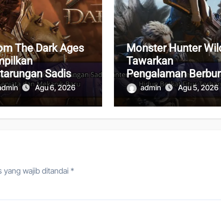
om The Dark Ages
Monster Hunter Wil
pilkan
Tawarkan
tarungan Sadis
Pengalaman Berbur
gan Senjata dan
yang Lebih Hidup
admin
Agu 6, 2026
admin
Agu 5, 2026
anik Baru
Berkat Fitur Terbaru
 yang wajib ditandai
*