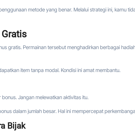
enggunaan metode yang benar. Melalui strategi ini, kamu tid
 Gratis
us gratis. Permainan tersebut menghadirkan berbagai hadia
ndapatkan item tanpa modal. Kondisi ini amat membantu.
bonus. Jangan melewatkan aktivitas itu.
 bonus dalam jumlah besar. Hal ini mempercepat perkembanga
a Bijak