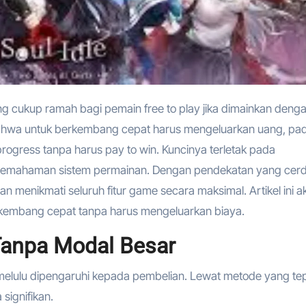
bahwa untuk berkembang cepat harus mengeluarkan uang, pa
rogress tanpa harus pay to win. Kuncinya terletak pada
an pemahaman sistem permainan. Dengan pendekatan yang cerd
n menikmati seluruh fitur game secara maksimal. Artikel ini a
rkembang cepat tanpa harus mengeluarkan biaya.
Tanpa Modal Besar
lulu dipengaruhi kepada pembelian. Lewat metode yang tep
ignifikan.