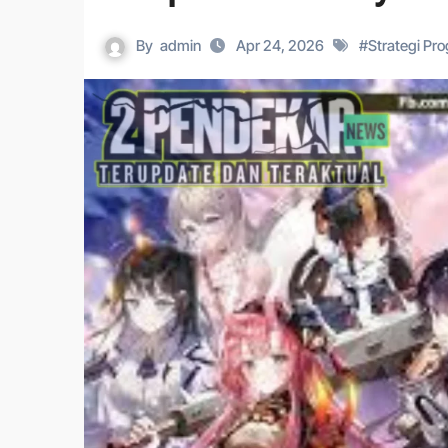
By
admin
Apr 24, 2026
#
Strategi Pr