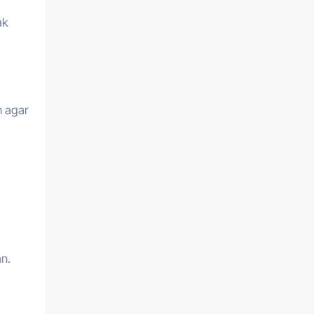
ak
h agar
n.