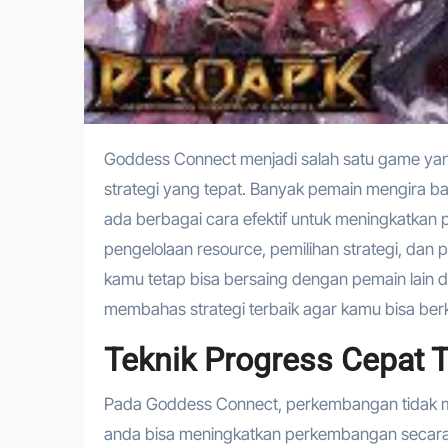
Goddess Connect menjadi salah satu game yang cukup ramah bagi pemain free to play jika dimainkan dengan
strategi yang tepat. Banyak pemain mengira 
ada berbagai cara efektif untuk meningkatkan p
pengelolaan resource, pemilihan strategi, d
kamu tetap bisa bersaing dengan pemain lain da
membahas strategi terbaik agar kamu bisa be
Teknik Progress Cepat 
Pada Goddess Connect, perkembangan tidak me
anda bisa meningkatkan perkembangan secara s