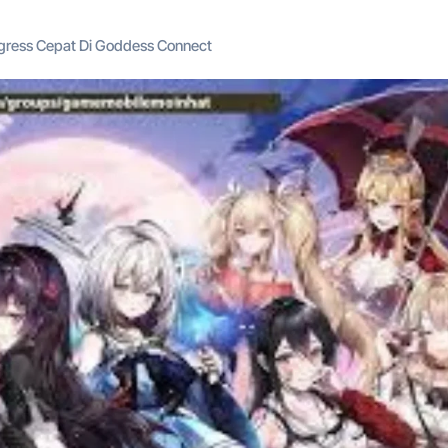
ogress Cepat Di Goddess Connect