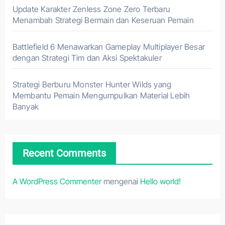
Update Karakter Zenless Zone Zero Terbaru
Menambah Strategi Bermain dan Keseruan Pemain
Battlefield 6 Menawarkan Gameplay Multiplayer Besar
dengan Strategi Tim dan Aksi Spektakuler
Strategi Berburu Monster Hunter Wilds yang
Membantu Pemain Mengumpulkan Material Lebih
Banyak
Recent Comments
A WordPress Commenter
mengenai
Hello world!