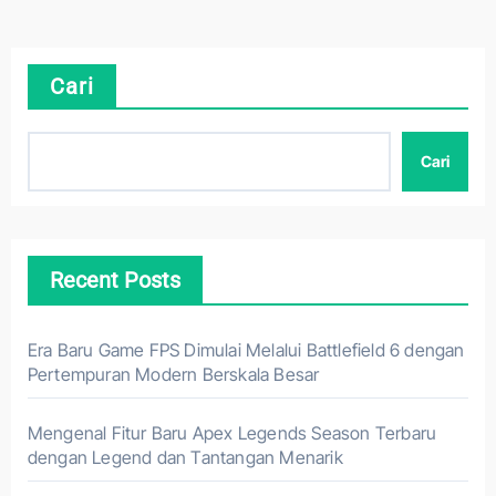
Cari
Cari
Recent Posts
Era Baru Game FPS Dimulai Melalui Battlefield 6 dengan
Pertempuran Modern Berskala Besar
Mengenal Fitur Baru Apex Legends Season Terbaru
dengan Legend dan Tantangan Menarik