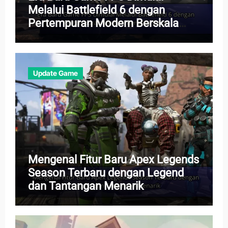
Melalui Battlefield 6 dengan
Pertempuran Modern Berskala
Besar
Update Game
Mengenal Fitur Baru Apex Legends
Season Terbaru dengan Legend
dan Tantangan Menarik