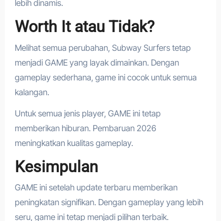
lebih dinamis.
Worth It atau Tidak?
Melihat semua perubahan, Subway Surfers tetap
menjadi GAME yang layak dimainkan. Dengan
gameplay sederhana, game ini cocok untuk semua
kalangan.
Untuk semua jenis player, GAME ini tetap
memberikan hiburan. Pembaruan 2026
meningkatkan kualitas gameplay.
Kesimpulan
GAME ini setelah update terbaru memberikan
peningkatan signifikan. Dengan gameplay yang lebih
seru, game ini tetap menjadi pilihan terbaik.