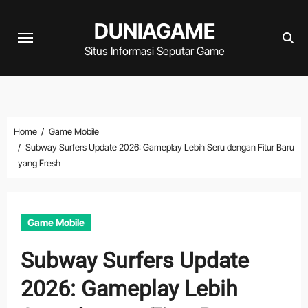
Skip
DUNIAGAME
to
content
Situs Informasi Seputar Game
Home
Game Mobile
Subway Surfers Update 2026: Gameplay Lebih Seru dengan Fitur Baru
yang Fresh
Game Mobile
Subway Surfers Update
2026: Gameplay Lebih