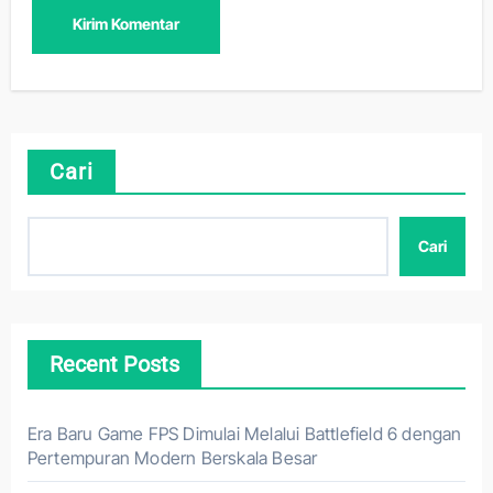
Cari
Cari
Recent Posts
Era Baru Game FPS Dimulai Melalui Battlefield 6 dengan
Pertempuran Modern Berskala Besar