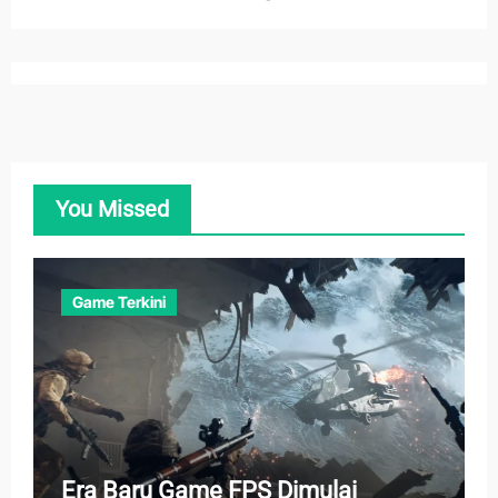
You Missed
Game Terkini
Era Baru Game FPS Dimulai