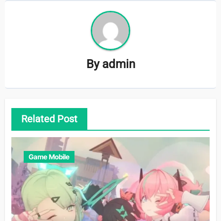
By
admin
Related Post
Game Mobile