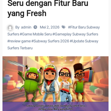
Seru dengan Fitur Baru
yang Fresh
By
admin
Mei 2, 2026
#
Fitur Baru Subway
Surfers
#
Game Mobile Seru
#
Gameplay Subway Surfers
#
review game
#
Subway Surfers 2026
#
Update Subway
Surfers Terbaru