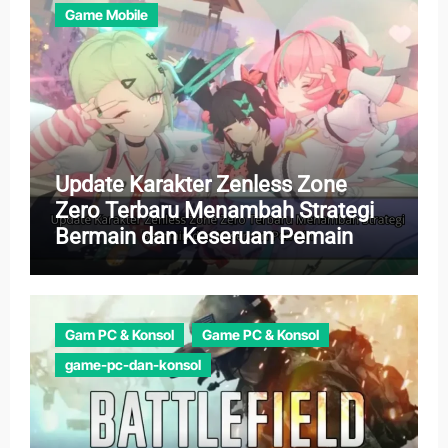
Game Mobile
Update Karakter Zenless Zone
Zero Terbaru Menambah Strategi
Bermain dan Keseruan Pemain
Gam PC & Konsol
Game PC & Konsol
game-pc-dan-konsol