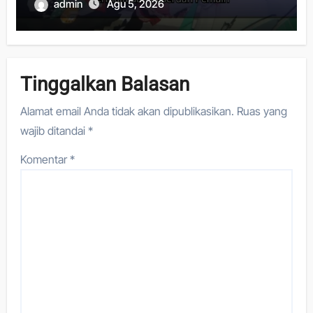
admin
Agu 5, 2026
Tinggalkan Balasan
Alamat email Anda tidak akan dipublikasikan.
Ruas yang
wajib ditandai
*
Komentar
*