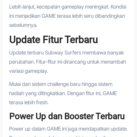
Lebih lanjut, kecepatan gameplay meningkat. Kondisi
ini menjadikan GAME terasa lebih seru dibandingkan
sebelumnya.
Update Fitur Terbaru
Update terbaru Subway Surfers membawa banyak
perubahan. Fitur-fitur ini dirancang untuk menambah
variasi gameplay.
Mulai dari sistem challenge baru hingga sistem
hadiah yang ditingkatkan. Dengan fitur ini, GAME
terasa lebih fresh.
Power Up dan Booster Terbaru
Power up dalam GAME ini juga mendapatkan update.