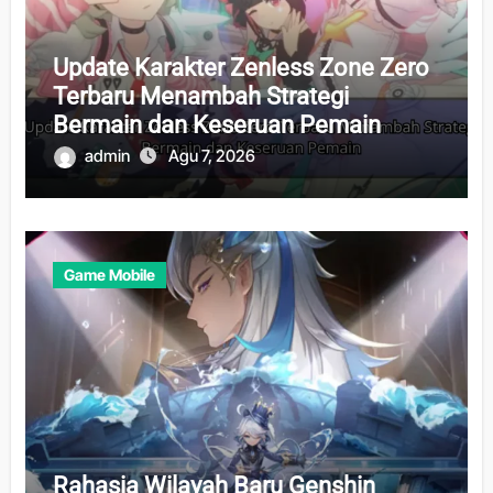
Update Karakter Zenless Zone Zero
Terbaru Menambah Strategi
Bermain dan Keseruan Pemain
admin
Agu 7, 2026
Game Mobile
Rahasia Wilayah Baru Genshin