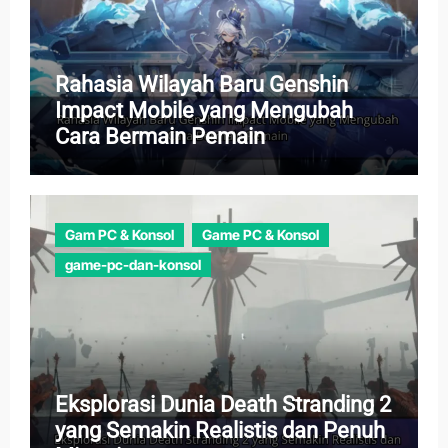
Rahasia Wilayah Baru Genshin
Impact Mobile yang Mengubah
Cara Bermain Pemain
Gam PC & Konsol
Game PC & Konsol
game-pc-dan-konsol
Eksplorasi Dunia Death Stranding 2
yang Semakin Realistis dan Penuh