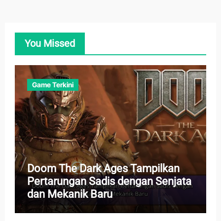
You Missed
Game Terkini
Doom The Dark Ages Tampilkan
Pertarungan Sadis dengan Senjata
dan Mekanik Baru