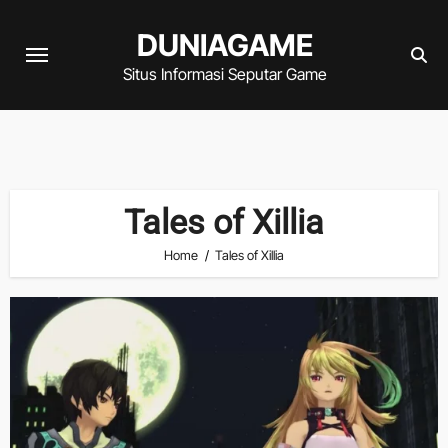
Skip
DUNIAGAME
to
content
Situs Informasi Seputar Game
Tales of Xillia
Home
Tales of Xillia