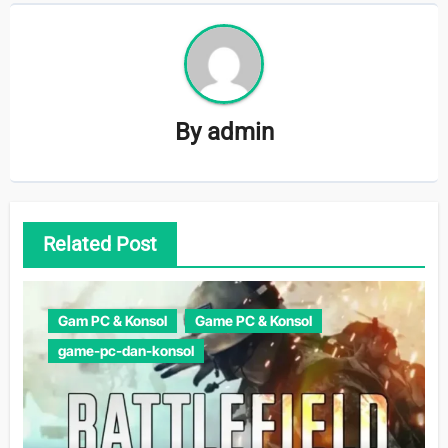
By
admin
Related Post
Gam PC & Konsol
Game PC & Konsol
game-pc-dan-konsol