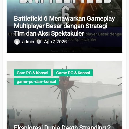
Battlefield 6 Menawarkan Gameplay
Multiplayer Besar dengan Strategi
Tim dan Aksi Spektakuler
admin
Agu 7, 2026
Gam PC & Konsol
Game PC & Konsol
game-pc-dan-konsol
Eksplorasi Dunia Death Stranding 2