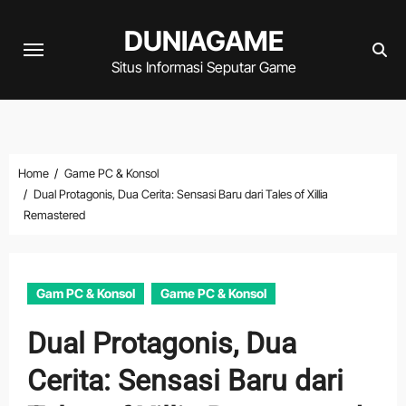
Skip
DUNIAGAME
to
content
Situs Informasi Seputar Game
Home
Game PC & Konsol
Dual Protagonis, Dua Cerita: Sensasi Baru dari Tales of Xillia
Remastered
Gam PC & Konsol
Game PC & Konsol
Dual Protagonis, Dua
Cerita: Sensasi Baru dari