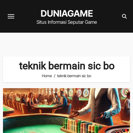
Skip
DUNIAGAME
to
content
Situs Informasi Seputar Game
teknik bermain sic bo
Home
teknik bermain sic bo