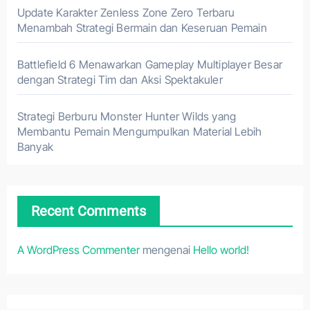
Update Karakter Zenless Zone Zero Terbaru
Menambah Strategi Bermain dan Keseruan Pemain
Battlefield 6 Menawarkan Gameplay Multiplayer Besar
dengan Strategi Tim dan Aksi Spektakuler
Strategi Berburu Monster Hunter Wilds yang
Membantu Pemain Mengumpulkan Material Lebih
Banyak
Recent Comments
A WordPress Commenter
mengenai
Hello world!