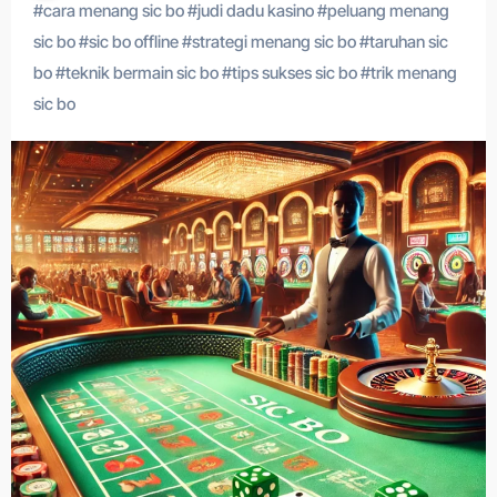
#
cara menang sic bo
#
judi dadu kasino
#
peluang menang
sic bo
#
sic bo offline
#
strategi menang sic bo
#
taruhan sic
bo
#
teknik bermain sic bo
#
tips sukses sic bo
#
trik menang
sic bo