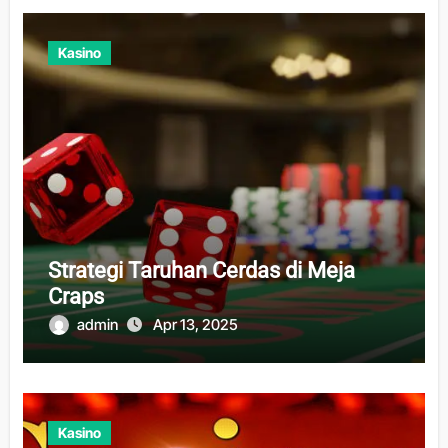
Kasino
Strategi Taruhan Cerdas di Meja
Craps
admin
Apr 13, 2025
Kasino