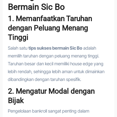
Bermain Sic Bo
1. Memanfaatkan Taruhan
dengan Peluang Menang
Tinggi
Salah satu
tips sukses bermain Sic Bo
adalah
memilih taruhan dengan peluang menang tinggi.
Taruhan besar dan kecil memiliki house edge yang
lebih rendah, sehingga lebih aman untuk dimainkan
dibandingkan dengan taruhan spesifik.
2. Mengatur Modal dengan
Bijak
Pengelolaan bankroll sangat penting dalam