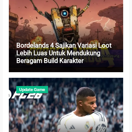
Bordelands 4 Sajikan Variasi Loot
Lebih Luas Untuk Mendukung
Beragam Build Karakter
Update Game