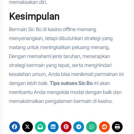
memaksakan diri.
Kesimpulan
Bermain Sic Bo di kasino offline memang
menyenangkan, tetapi dibutuhkan strategi yang
matang untuk meningkatkan peluang menang.
Dengan memahami jenis taruhan, menerapkan
strategi bermain yang tepat, serta menghindari
kesalahan umum, Anda bisa menikmati permainan ini
dengan lebih baik.
Tips sukses Sic Bo
ini akan
membantu Anda mengelola modal dengan baik dan
memaksimalkan pengalaman bermain di kasino.