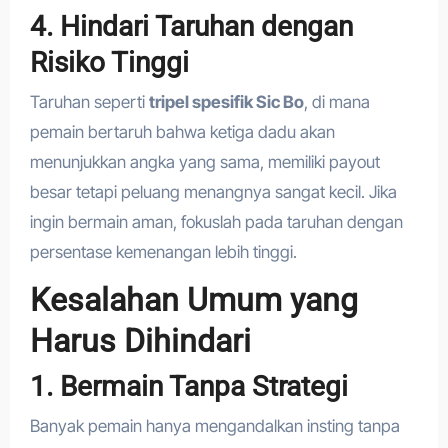
4. Hindari Taruhan dengan
Risiko Tinggi
Taruhan seperti
tripel spesifik Sic Bo
, di mana
pemain bertaruh bahwa ketiga dadu akan
menunjukkan angka yang sama, memiliki payout
besar tetapi peluang menangnya sangat kecil. Jika
ingin bermain aman, fokuslah pada taruhan dengan
persentase kemenangan lebih tinggi.
Kesalahan Umum yang
Harus Dihindari
1. Bermain Tanpa Strategi
Banyak pemain hanya mengandalkan insting tanpa