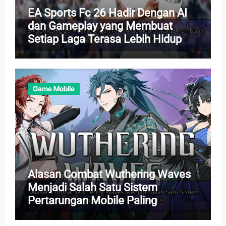
EA Sports Fc 26 Hadir Dengan AI
dan Gameplay yang Membuat
Setiap Laga Terasa Lebih Hidup
Game Mobile
Alasan Combat Wuthering Waves
Menjadi Salah Satu Sistem
Pertarungan Mobile Paling
Menarik