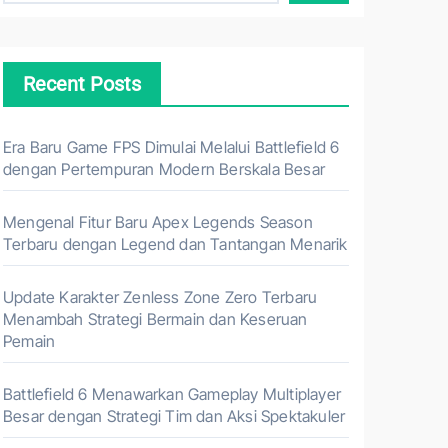
Recent Posts
Era Baru Game FPS Dimulai Melalui Battlefield 6
dengan Pertempuran Modern Berskala Besar
Mengenal Fitur Baru Apex Legends Season
Terbaru dengan Legend dan Tantangan Menarik
Update Karakter Zenless Zone Zero Terbaru
Menambah Strategi Bermain dan Keseruan
Pemain
Battlefield 6 Menawarkan Gameplay Multiplayer
Besar dengan Strategi Tim dan Aksi Spektakuler