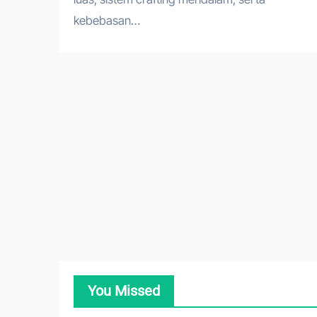
kebebasan…
You Missed