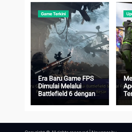
Game Terkini
Up
Era Baru Game FPS
Me
Dimulai Melalui
Ap
Battlefield 6 dengan
Te
Pertempuran Modern
Le
Berskala Besar
Ta