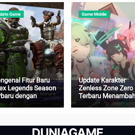
date Game
Game Mobile
ngenal Fitur Baru
Update Karakter
ex Legends Season
Zenless Zone Zero
rbaru dengan
Terbaru Menamba
gend dan
Strategi Bermain d
ntangan Menarik
Keseruan Pemain
DUNIAGAME