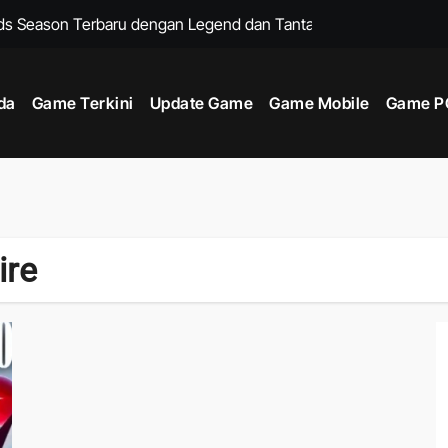
ds Season Terbaru dengan Legend dan Tantangan Menarik
ero Terbaru Menambah Strategi Bermain dan Keseruan Pemain
da
Game Terkini
Update Game
Game Mobile
Game PC
y Multiplayer Besar dengan Strategi Tim dan Aksi Spektakuler
r Wilds yang Membantu Pemain Mengumpulkan Material Lebih B
ertarungan Sadis dengan Senjata dan Mekanik Baru
on Terbaru yang Membuat Gameplay Semakin Kompetitif
ire
mpact Mobile yang Mengubah Cara Bermain Pemain
 2 yang Semakin Realistis dan Penuh Misteri
gs dengan Rotasi Tim dan Komunikasi yang Tepat
ui Battlefield 6 dengan Pertempuran Modern Berskala Besar