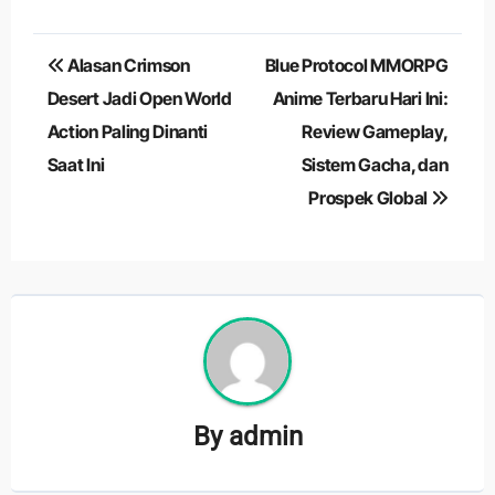
Navigasi
Alasan Crimson
Blue Protocol MMORPG
pos
Desert Jadi Open World
Anime Terbaru Hari Ini:
Action Paling Dinanti
Review Gameplay,
Saat Ini
Sistem Gacha, dan
Prospek Global
By
admin