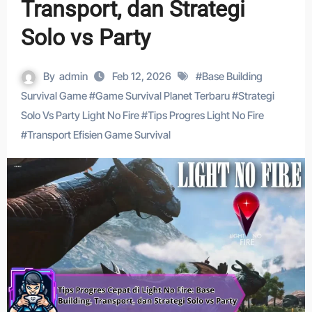
Transport, dan Strategi
Solo vs Party
By
admin
Feb 12, 2026
#
Base Building
Survival Game
#
Game Survival Planet Terbaru
#
Strategi
Solo Vs Party Light No Fire
#
Tips Progres Light No Fire
#
Transport Efisien Game Survival