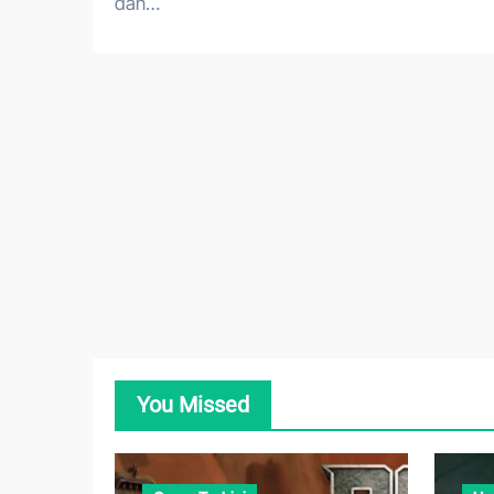
dan…
You Missed