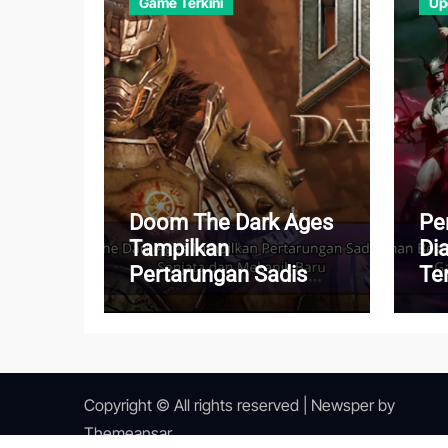
Game Terkini
Up
Doom The Dark Ages
Pe
Tampilkan
Di
Pertarungan Sadis
Te
dengan Senjata dan
Me
Mekanik Baru
Se
Copyright © All rights reserved
|
Newsper
by
Themeansar
.