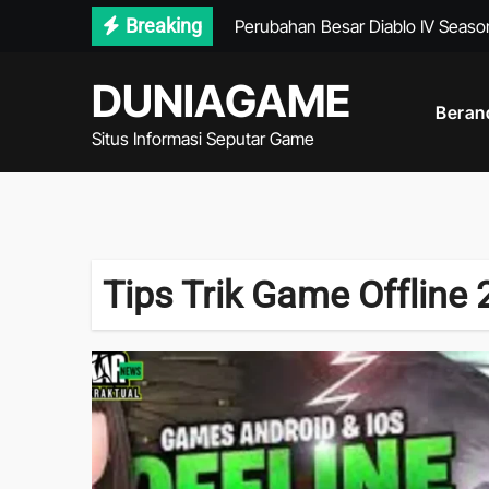
Skip
Breaking
Perubahan Besar Diablo IV Seas
to
Rahasia Wilayah Baru Genshin I
content
DUNIAGAME
Beran
Eksplorasi Dunia Death Stranding
Situs Informasi Seputar Game
Panduan Push Rank Honor of Kin
Delta Force Mobile Hadir dengan
Valorant Episode Baru Menghadi
Tips Trik Game Offline
Mafia The Old Country Tawarkan D
Tips Build Zenless Zone Zero Paling
Monster Hunter Wilds Tawarkan P
Doom The Dark Ages Tampilkan P