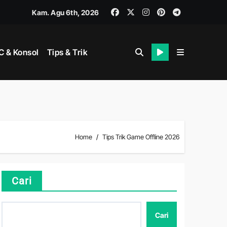
Kam. Agu 6th, 2026
 & Konsol
Tips & Trik
Home
Tips Trik Game Offline 2026
Cari
Cari