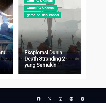
Gam PC & Konsol
Game PC & Konsol
game-pc-dan-konsol
aru
Eksplorasi Dunia
Death Stranding 2
yang Semakin
Realistis dan Penuh
Misteri