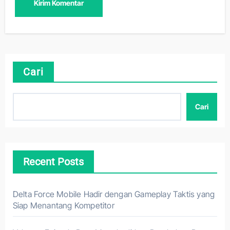
Cari
Cari
Recent Posts
Delta Force Mobile Hadir dengan Gameplay Taktis yang
Siap Menantang Kompetitor