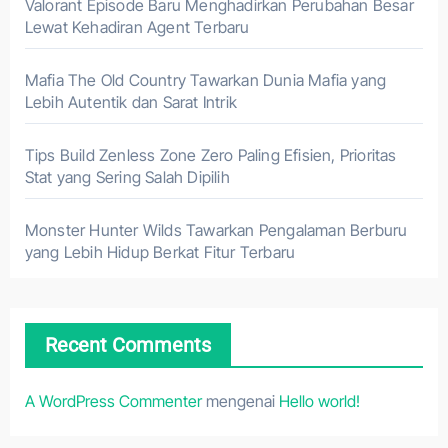
Valorant Episode Baru Menghadirkan Perubahan Besar
Lewat Kehadiran Agent Terbaru
Mafia The Old Country Tawarkan Dunia Mafia yang
Lebih Autentik dan Sarat Intrik
Tips Build Zenless Zone Zero Paling Efisien, Prioritas
Stat yang Sering Salah Dipilih
Monster Hunter Wilds Tawarkan Pengalaman Berburu
yang Lebih Hidup Berkat Fitur Terbaru
Recent Comments
A WordPress Commenter
mengenai
Hello world!