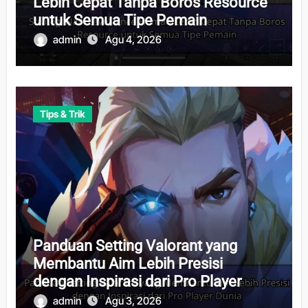
Lebih Cepat Tanpa Boros Resource
untuk Semua Tipe Pemain
admin
Agu 4, 2026
Tips & Trik
Panduan Setting Valorant yang
Membantu Aim Lebih Presisi
dengan Inspirasi dari Pro Player
Dunia
admin
Agu 3, 2026