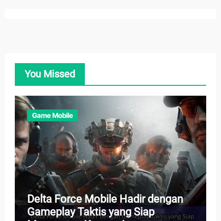
You Missed
Game Mobile
Delta Force Mobile Hadir dengan
Gameplay Taktis yang Siap