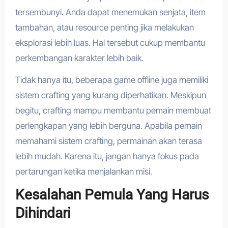
tersembunyi. Anda dapat menemukan senjata, item
tambahan, atau resource penting jika melakukan
eksplorasi lebih luas. Hal tersebut cukup membantu
perkembangan karakter lebih baik.
Tidak hanya itu, beberapa game offline juga memiliki
sistem crafting yang kurang diperhatikan. Meskipun
begitu, crafting mampu membantu pemain membuat
perlengkapan yang lebih berguna. Apabila pemain
memahami sistem crafting, permainan akan terasa
lebih mudah. Karena itu, jangan hanya fokus pada
pertarungan ketika menjalankan misi.
Kesalahan Pemula Yang Harus
Dihindari