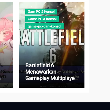
Gam PC & Konsol
Game PC & Konsol
game-pc-dan-konsol
Battlefield 6
Menawarkan
h
Gameplay Multiplayer
an
Besar dengan Strategi
Tim dan Aksi
Spektakuler