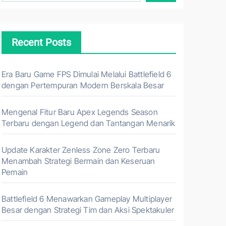
Recent Posts
Era Baru Game FPS Dimulai Melalui Battlefield 6
dengan Pertempuran Modern Berskala Besar
Mengenal Fitur Baru Apex Legends Season
Terbaru dengan Legend dan Tantangan Menarik
Update Karakter Zenless Zone Zero Terbaru
Menambah Strategi Bermain dan Keseruan
Pemain
Battlefield 6 Menawarkan Gameplay Multiplayer
Besar dengan Strategi Tim dan Aksi Spektakuler