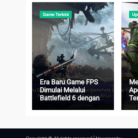
Game Terkini
Up
Era Baru Game FPS
Me
Dimulai Melalui
Ap
Battlefield 6 dengan
Te
Pertempuran Modern
Le
Berskala Besar
Ta