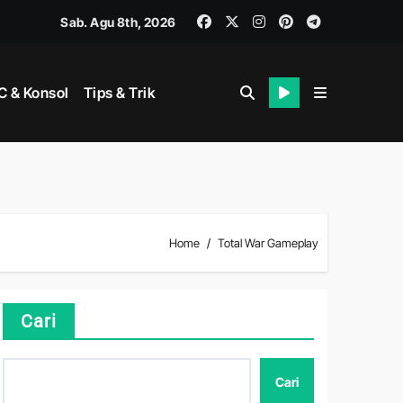
Sab. Agu 8th, 2026
 & Konsol
Tips & Trik
anyak
Home
Total War Gameplay
Cari
Cari