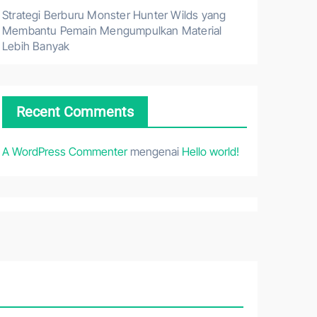
Strategi Berburu Monster Hunter Wilds yang
Membantu Pemain Mengumpulkan Material
Lebih Banyak
Recent Comments
A WordPress Commenter
mengenai
Hello world!