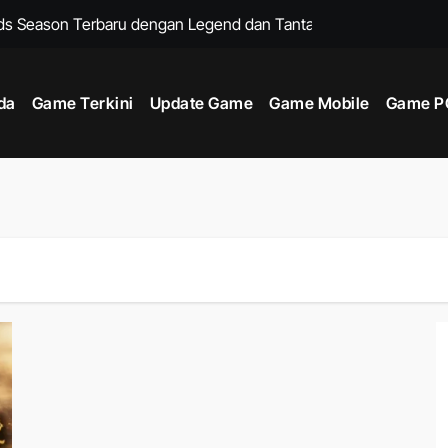
ds Season Terbaru dengan Legend dan Tantangan Menarik
ero Terbaru Menambah Strategi Bermain dan Keseruan Pemain
da
Game Terkini
Update Game
Game Mobile
Game PC
y Multiplayer Besar dengan Strategi Tim dan Aksi Spektakuler
r Wilds yang Membantu Pemain Mengumpulkan Material Lebih B
ertarungan Sadis dengan Senjata dan Mekanik Baru
on Terbaru yang Membuat Gameplay Semakin Kompetitif
mpact Mobile yang Mengubah Cara Bermain Pemain
 2 yang Semakin Realistis dan Penuh Misteri
gs dengan Rotasi Tim dan Komunikasi yang Tepat
ui Battlefield 6 dengan Pertempuran Modern Berskala Besar