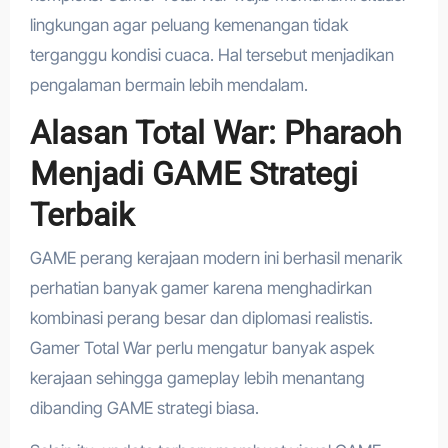
lingkungan agar peluang kemenangan tidak
terganggu kondisi cuaca. Hal tersebut menjadikan
pengalaman bermain lebih mendalam.
Alasan Total War: Pharaoh
Menjadi GAME Strategi
Terbaik
GAME perang kerajaan modern ini berhasil menarik
perhatian banyak gamer karena menghadirkan
kombinasi perang besar dan diplomasi realistis.
Gamer Total War perlu mengatur banyak aspek
kerajaan sehingga gameplay lebih menantang
dibanding GAME strategi biasa.