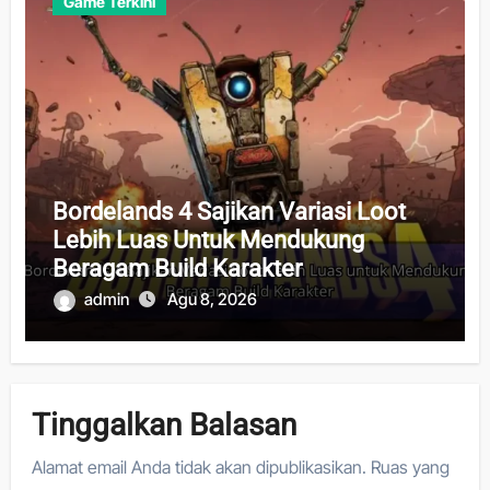
Game Terkini
Bordelands 4 Sajikan Variasi Loot
Lebih Luas Untuk Mendukung
Beragam Build Karakter
admin
Agu 8, 2026
Tinggalkan Balasan
Alamat email Anda tidak akan dipublikasikan.
Ruas yang