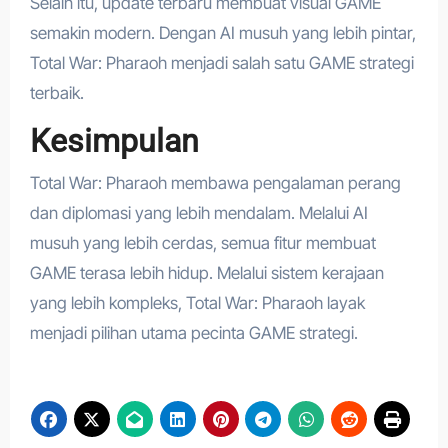
Selain itu, update terbaru membuat visual GAME
semakin modern. Dengan AI musuh yang lebih pintar,
Total War: Pharaoh menjadi salah satu GAME strategi
terbaik.
Kesimpulan
Total War: Pharaoh membawa pengalaman perang
dan diplomasi yang lebih mendalam. Melalui AI
musuh yang lebih cerdas, semua fitur membuat
GAME terasa lebih hidup. Melalui sistem kerajaan
yang lebih kompleks, Total War: Pharaoh layak
menjadi pilihan utama pecinta GAME strategi.