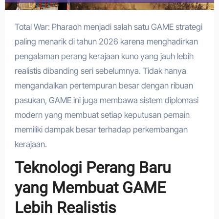
Total War: Pharaoh menjadi salah satu GAME strategi
paling menarik di tahun 2026 karena menghadirkan
pengalaman perang kerajaan kuno yang jauh lebih
realistis dibanding seri sebelumnya. Tidak hanya
mengandalkan pertempuran besar dengan ribuan
pasukan, GAME ini juga membawa sistem diplomasi
modern yang membuat setiap keputusan pemain
memiliki dampak besar terhadap perkembangan
kerajaan.
Teknologi Perang Baru
yang Membuat GAME
Lebih Realistis