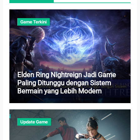
Game Terkini
Elden Ring Nightreign Jadi Game
Paling Ditunggu dengan Sistem
Bermain yang Lebih Modern
Update Game