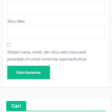
Situs Web
Simpan nama, email, dan situs web saya pada
peramban ini untuk komentar saya berikutnya.
Cari