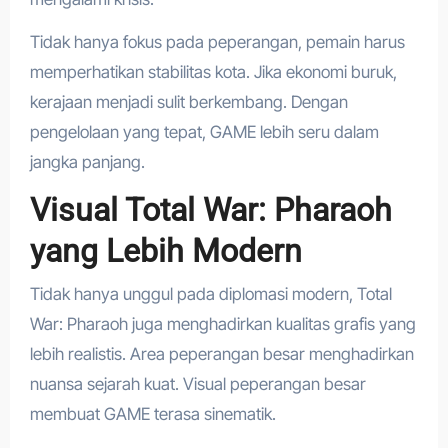
Tidak hanya fokus pada peperangan, pemain harus
memperhatikan stabilitas kota. Jika ekonomi buruk,
kerajaan menjadi sulit berkembang. Dengan
pengelolaan yang tepat, GAME lebih seru dalam
jangka panjang.
Visual Total War: Pharaoh
yang Lebih Modern
Tidak hanya unggul pada diplomasi modern, Total
War: Pharaoh juga menghadirkan kualitas grafis yang
lebih realistis. Area peperangan besar menghadirkan
nuansa sejarah kuat. Visual peperangan besar
membuat GAME terasa sinematik.