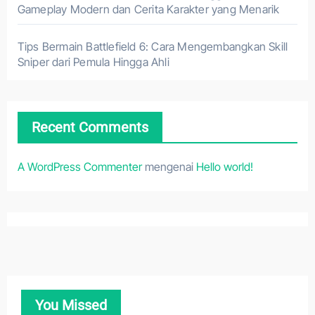
Gameplay Modern dan Cerita Karakter yang Menarik
Tips Bermain Battlefield 6: Cara Mengembangkan Skill
Sniper dari Pemula Hingga Ahli
Recent Comments
A WordPress Commenter
mengenai
Hello world!
You Missed