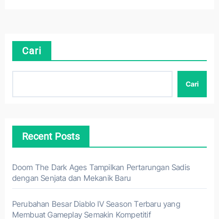
Cari
Cari
Recent Posts
Doom The Dark Ages Tampilkan Pertarungan Sadis
dengan Senjata dan Mekanik Baru
Perubahan Besar Diablo IV Season Terbaru yang
Membuat Gameplay Semakin Kompetitif