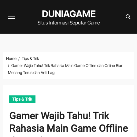
Skip
DUNIAGAME
to
content
Situs Informasi Seputar Game
Home
Tips & Trik
Gamer Wajib Tahu! Trik Rahasia Main Game Offline dan Online Biar
Menang Terus dan Anti Lag
Tips & Trik
Gamer Wajib Tahu! Trik
Rahasia Main Game Offline