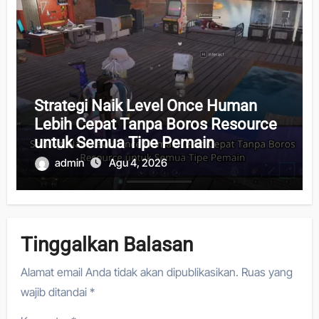
Read Also:
Mau Jago Main Game? Ini Dia Tips & Trik Main Game
Online dan Offline yang Jarang Diketahui Para
Strategi Naik Level Once Human
Pemula”
Lebih Cepat Tanpa Boros Resource
untuk Semua Tipe Pemain
Pilih Server yang Tepat
admin
Agu 4, 2026
Memilih server yang dekat dengan lokasi geografis Anda
dapat meminimalisir
lag
. Perhatikan
ping
(waktu respon) saat
memilih server. Semakin rendah
ping
, semakin lancar koneksi
Anda. Beberapa game menyediakan fitur untuk memilih
Tinggalkan Balasan
server, manfaatkan fitur ini untuk mendapatkan pengalaman
bermain yang optimal.
Atur Pengaturan Grafis
Alamat email Anda tidak akan dipublikasikan.
Ruas yang
wajib ditandai
*
Pengaturan grafis yang tinggi dapat menyebabkan
lag
,
terutama pada perangkat dengan spesifikasi rendah.