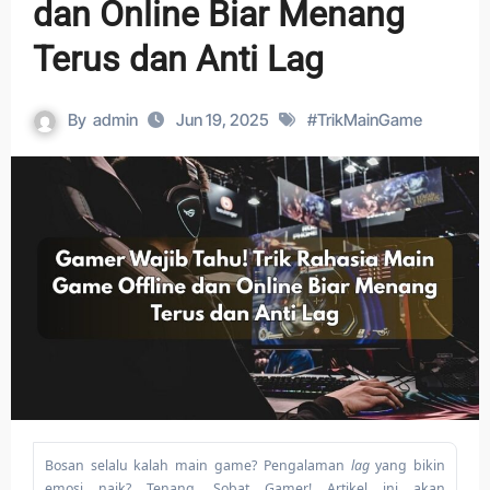
dan Online Biar Menang
Terus dan Anti Lag
By
admin
Jun 19, 2025
#
TrikMainGame
Bosan selalu kalah main game? Pengalaman
lag
yang bikin
emosi naik? Tenang, Sobat Gamer! Artikel ini akan