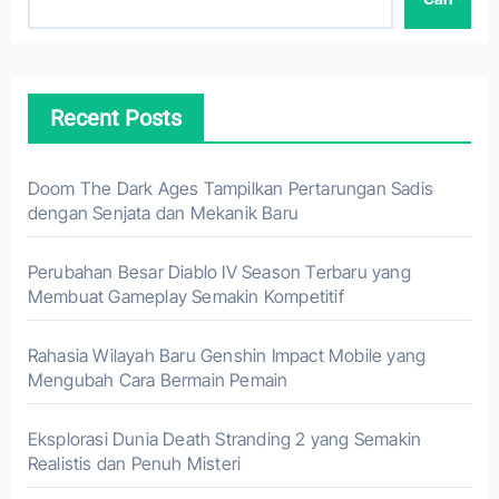
dan koneksi, serta kesabaran dan latihan yang konsisten.
Terapkan trik-trik rahasia di atas dan rasakan perbedaannya.
Selamat bermain dan semoga selalu menang!
Recent Posts
Doom The Dark Ages Tampilkan Pertarungan Sadis
dengan Senjata dan Mekanik Baru
Perubahan Besar Diablo IV Season Terbaru yang
Membuat Gameplay Semakin Kompetitif
Rahasia Wilayah Baru Genshin Impact Mobile yang
Mengubah Cara Bermain Pemain
Eksplorasi Dunia Death Stranding 2 yang Semakin
Realistis dan Penuh Misteri