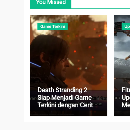
You Missed
Game Terkini
Up
Death Stranding 2
Fit
Siap Menjadi Game
Up
Terkini dengan Cerita
Me
Kompleks dan
Pe
Atmosfer Menawan
Leb