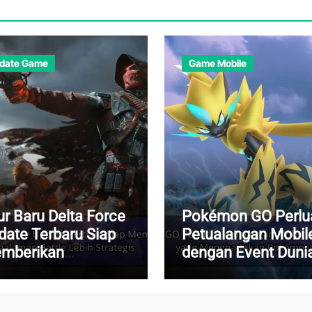
date Game
Game Mobile
ur Baru Delta Force
Pokémon GO Perlu
date Terbaru Siap
Petualangan Mobil
mberikan
dengan Event Duni
ngalaman Battle
yang Menghadirka
ih Strategis
Pokémon Langka