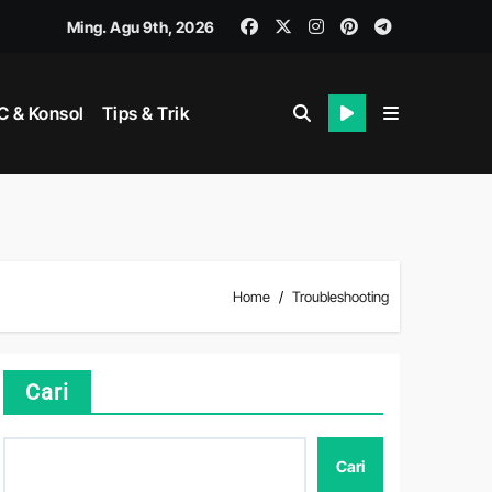
Ming. Agu 9th, 2026
gka
 & Konsol
Tips & Trik
dalam
at Bertarung
Home
Troubleshooting
Cari
Cari