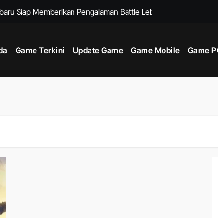
rbaru Siap Memberikan Pengalaman Battle Lebih Strategis
n Mobile dengan Event Dunia yang Menghadirkan Pokémon Lan
da
Game Terkini
Update Game
Game Mobile
Game PC
 Game Loot Shooter Modern dengan Fitur Eksplorasi Lebih Men
a Force Mobile Agar Lebih Mudah Mendapatkan Auto Headshot Sa
ot Lebih Luas Untuk Mendukung Beragam Build Karakter
 dan Gameplay yang Membuat Setiap Laga Terasa Lebih Hidup
enjadi Salah Satu Sistem Pertarungan Mobile Paling Menarik
n Pertarungan Medieval Cepat yang Mengubah Formula Fps
tuk Pemula Hingga Pro Saat Melawan Boss Tersulit
 Game Terkini dengan Cerita Kompleks dan Atmosfer Menawan