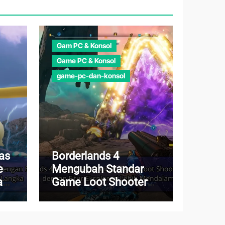
Gam PC & Konsol
Game PC & Konsol
game-pc-dan-konsol
as
Borderlands 4
e
Mengubah Standar
a
Game Loot Shooter
n
Modern dengan Fitur
Eksplorasi Lebih
Mendalam