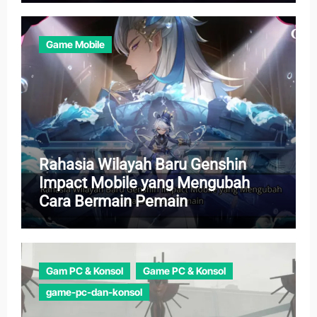
Game Mobile
Rahasia Wilayah Baru Genshin
Impact Mobile yang Mengubah
Cara Bermain Pemain
Gam PC & Konsol
Game PC & Konsol
game-pc-dan-konsol