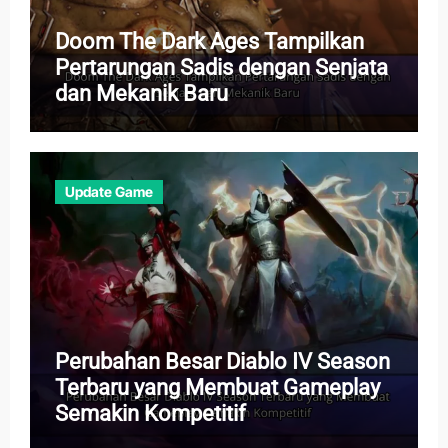
Doom The Dark Ages Tampilkan
Pertarungan Sadis dengan Senjata
dan Mekanik Baru
Update Game
Perubahan Besar Diablo IV Season
Terbaru yang Membuat Gameplay
Semakin Kompetitif