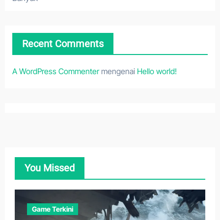
Recent Comments
A WordPress Commenter
mengenai
Hello world!
You Missed
Game Terkini