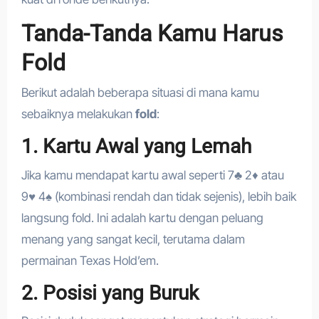
Tanda-Tanda Kamu Harus
Fold
Berikut adalah beberapa situasi di mana kamu
sebaiknya melakukan
fold
:
1.
Kartu Awal yang Lemah
Jika kamu mendapat kartu awal seperti 7♣ 2♦ atau
9♥ 4♠ (kombinasi rendah dan tidak sejenis), lebih baik
langsung fold. Ini adalah kartu dengan peluang
menang yang sangat kecil, terutama dalam
permainan Texas Hold’em.
2.
Posisi yang Buruk