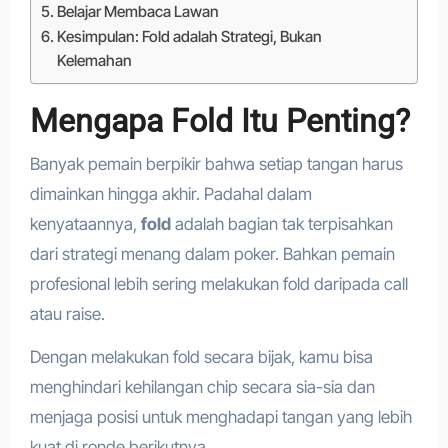
Belajar Membaca Lawan
Kesimpulan: Fold adalah Strategi, Bukan
Kelemahan
Mengapa Fold Itu Penting?
Banyak pemain berpikir bahwa setiap tangan harus
dimainkan hingga akhir. Padahal dalam
kenyataannya,
fold
adalah bagian tak terpisahkan
dari strategi menang dalam poker. Bahkan pemain
profesional lebih sering melakukan fold daripada call
atau raise.
Dengan melakukan fold secara bijak, kamu bisa
menghindari kehilangan chip secara sia-sia dan
menjaga posisi untuk menghadapi tangan yang lebih
kuat di ronde berikutnya.