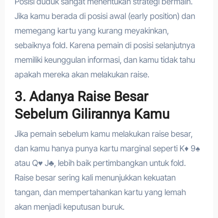
Posisi duduk sangat menentukan strategi bermain.
Jika kamu berada di posisi awal (early position) dan
memegang kartu yang kurang meyakinkan,
sebaiknya fold. Karena pemain di posisi selanjutnya
memiliki keunggulan informasi, dan kamu tidak tahu
apakah mereka akan melakukan raise.
3.
Adanya Raise Besar
Sebelum Gilirannya Kamu
Jika pemain sebelum kamu melakukan raise besar,
dan kamu hanya punya kartu marginal seperti K♦ 9♠
atau Q♥ J♣, lebih baik pertimbangkan untuk fold.
Raise besar sering kali menunjukkan kekuatan
tangan, dan mempertahankan kartu yang lemah
akan menjadi keputusan buruk.