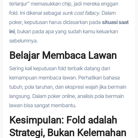
terlanjur” memasukkan chip, jadi mereka enggan
fold. Ini dikenal sebagai
sunk cost fallacy
. Dalam
poker, keputusan harus didasarkan pada
situasi saat
ini
, bukan pada apa yang sudah kamu keluarkan
sebelumnya.
Belajar Membaca Lawan
Sering kali keputusan fold terbaik datang dari
kemampuan membaca lawan. Perhatikan bahasa
tubuh, pola taruhan, dan ekspresi wajah jika bermain
langsung. Dalam poker online, analisis pola bermain
lawan bisa sangat membantu.
Kesimpulan: Fold adalah
Strategi, Bukan Kelemahan