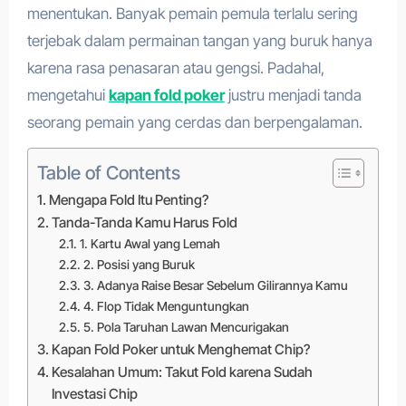
menentukan. Banyak pemain pemula terlalu sering
terjebak dalam permainan tangan yang buruk hanya
karena rasa penasaran atau gengsi. Padahal,
mengetahui
kapan fold poker
justru menjadi tanda
seorang pemain yang cerdas dan berpengalaman.
Table of Contents
Mengapa Fold Itu Penting?
Tanda-Tanda Kamu Harus Fold
1. Kartu Awal yang Lemah
2. Posisi yang Buruk
3. Adanya Raise Besar Sebelum Gilirannya Kamu
4. Flop Tidak Menguntungkan
5. Pola Taruhan Lawan Mencurigakan
Kapan Fold Poker untuk Menghemat Chip?
Kesalahan Umum: Takut Fold karena Sudah
Investasi Chip