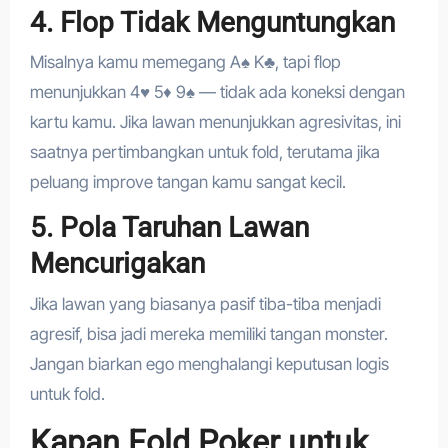
4.
Flop Tidak Menguntungkan
Misalnya kamu memegang A♠ K♣, tapi flop
menunjukkan 4♥ 5♦ 9♠ — tidak ada koneksi dengan
kartu kamu. Jika lawan menunjukkan agresivitas, ini
saatnya pertimbangkan untuk fold, terutama jika
peluang improve tangan kamu sangat kecil.
5.
Pola Taruhan Lawan
Mencurigakan
Jika lawan yang biasanya pasif tiba-tiba menjadi
agresif, bisa jadi mereka memiliki tangan monster.
Jangan biarkan ego menghalangi keputusan logis
untuk fold.
Kapan Fold Poker untuk