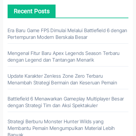
Recent Posts
Era Baru Game FPS Dimulai Melalui Battlefield 6 dengan
Pertempuran Modern Berskala Besar
Mengenal Fitur Baru Apex Legends Season Terbaru
dengan Legend dan Tantangan Menarik
Update Karakter Zenless Zone Zero Terbaru
Menambah Strategi Bermain dan Keseruan Pemain
Battlefield 6 Menawarkan Gameplay Multiplayer Besar
dengan Strategi Tim dan Aksi Spektakuler
Strategi Berburu Monster Hunter Wilds yang
Membantu Pemain Mengumpulkan Material Lebih
Banyak