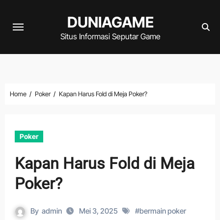
Skip
DUNIAGAME
to
content
Situs Informasi Seputar Game
Home
Poker
Kapan Harus Fold di Meja Poker?
Poker
Kapan Harus Fold di Meja
Poker?
By
admin
Mei 3, 2025
#
bermain poker