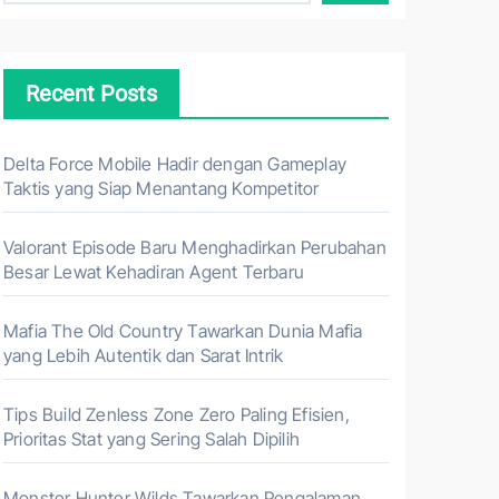
Recent Posts
Delta Force Mobile Hadir dengan Gameplay
Taktis yang Siap Menantang Kompetitor
Valorant Episode Baru Menghadirkan Perubahan
Besar Lewat Kehadiran Agent Terbaru
Mafia The Old Country Tawarkan Dunia Mafia
yang Lebih Autentik dan Sarat Intrik
Tips Build Zenless Zone Zero Paling Efisien,
Prioritas Stat yang Sering Salah Dipilih
Monster Hunter Wilds Tawarkan Pengalaman