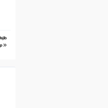
ajib
ap