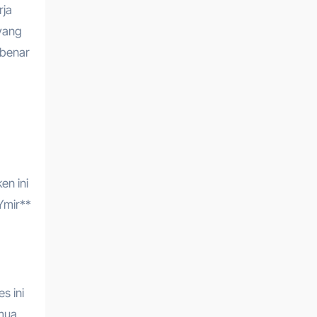
rja
 yang
-benar
en ini
Ymir**
s ini
emua