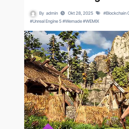
By
admin
Okt 28, 2025
#
Blockchain
#
Unreal Engine 5
#
Wemade
#
WEMIX