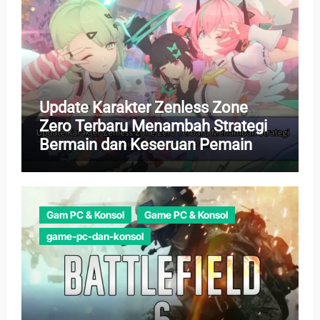
Update Karakter Zenless Zone
Zero Terbaru Menambah Strategi
Bermain dan Keseruan Pemain
Gam PC & Konsol
Game PC & Konsol
game-pc-dan-konsol