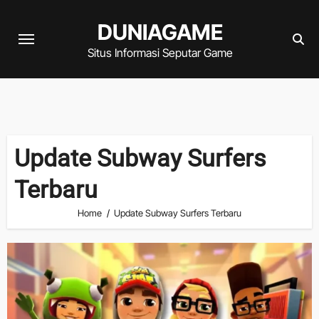
Skip
DUNIAGAME
to
content
Situs Informasi Seputar Game
Update Subway Surfers
Terbaru
Home
Update Subway Surfers Terbaru