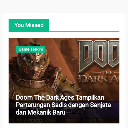
You Missed
Game Terkini
Doom The Dark Ages Tampilkan
Pertarungan Sadis dengan Senjata
dan Mekanik Baru