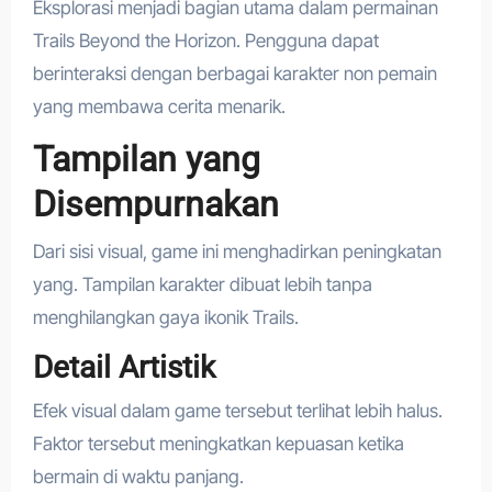
Eksplorasi menjadi bagian utama dalam permainan
Trails Beyond the Horizon. Pengguna dapat
berinteraksi dengan berbagai karakter non pemain
yang membawa cerita menarik.
Tampilan yang
Disempurnakan
Dari sisi visual, game ini menghadirkan peningkatan
yang. Tampilan karakter dibuat lebih tanpa
menghilangkan gaya ikonik Trails.
Detail Artistik
Efek visual dalam game tersebut terlihat lebih halus.
Faktor tersebut meningkatkan kepuasan ketika
bermain di waktu panjang.