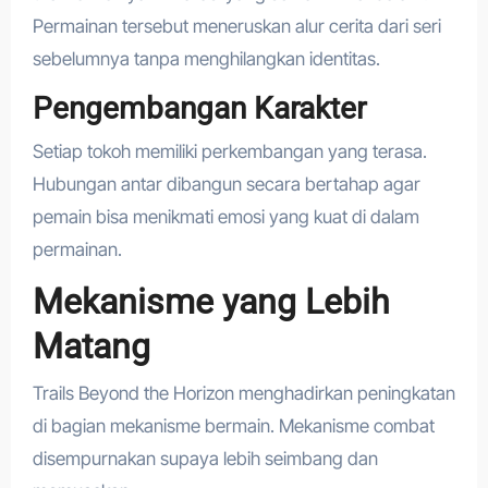
Permainan tersebut meneruskan alur cerita dari seri
sebelumnya tanpa menghilangkan identitas.
Pengembangan Karakter
Setiap tokoh memiliki perkembangan yang terasa.
Hubungan antar dibangun secara bertahap agar
pemain bisa menikmati emosi yang kuat di dalam
permainan.
Mekanisme yang Lebih
Matang
Trails Beyond the Horizon menghadirkan peningkatan
di bagian mekanisme bermain. Mekanisme combat
disempurnakan supaya lebih seimbang dan