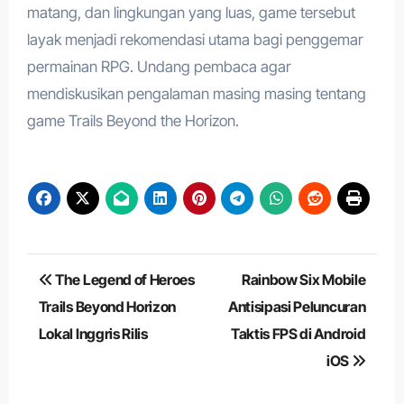
matang, dan lingkungan yang luas, game tersebut
layak menjadi rekomendasi utama bagi penggemar
permainan RPG. Undang pembaca agar
mendiskusikan pengalaman masing masing tentang
game Trails Beyond the Horizon.
Navigasi
The Legend of Heroes
Rainbow Six Mobile
pos
Trails Beyond Horizon
Antisipasi Peluncuran
Lokal Inggris Rilis
Taktis FPS di Android
iOS