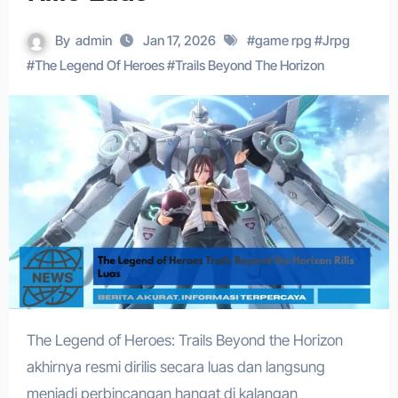
By
admin
Jan 17, 2026
#
game rpg
#
Jrpg
#
The Legend Of Heroes
#
Trails Beyond The Horizon
The Legend of Heroes: Trails Beyond the Horizon
akhirnya resmi dirilis secara luas dan langsung
menjadi perbincangan hangat di kalangan