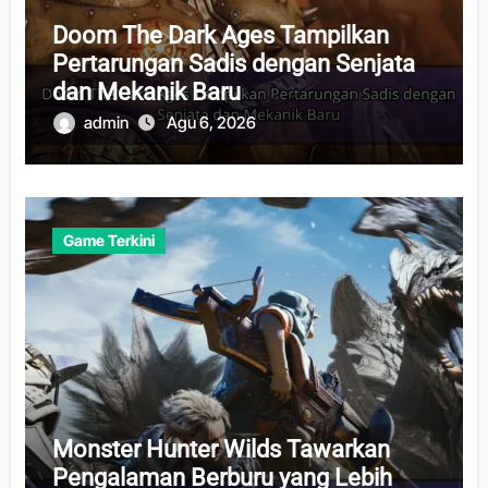
Doom The Dark Ages Tampilkan
Pertarungan Sadis dengan Senjata
dan Mekanik Baru
admin
Agu 6, 2026
Game Terkini
Monster Hunter Wilds Tawarkan
Pengalaman Berburu yang Lebih