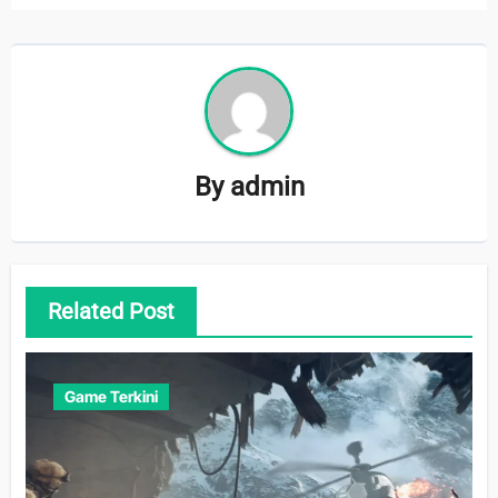
By
admin
Related Post
Game Terkini