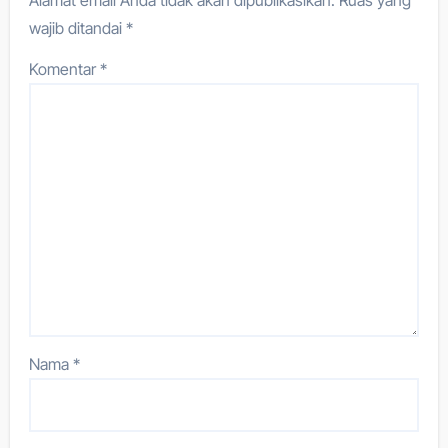
wajib ditandai
*
Komentar
*
Nama
*