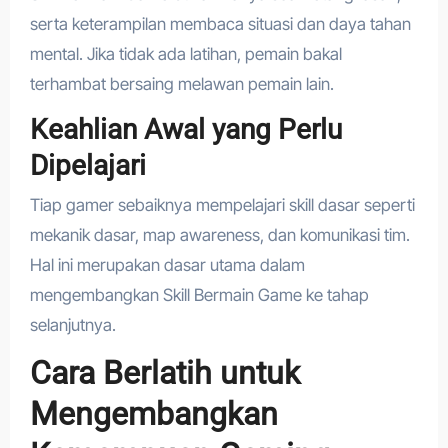
serta keterampilan membaca situasi dan daya tahan
mental. Jika tidak ada latihan, pemain bakal
terhambat bersaing melawan pemain lain.
Keahlian Awal yang Perlu
Dipelajari
Tiap gamer sebaiknya mempelajari skill dasar seperti
mekanik dasar, map awareness, dan komunikasi tim.
Hal ini merupakan dasar utama dalam
mengembangkan Skill Bermain Game ke tahap
selanjutnya.
Cara Berlatih untuk
Mengembangkan