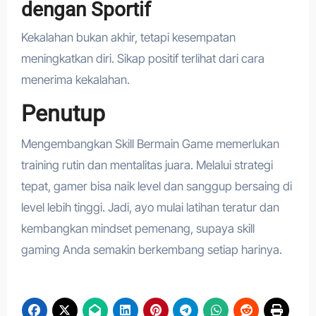
dengan Sportif
Kekalahan bukan akhir, tetapi kesempatan
meningkatkan diri. Sikap positif terlihat dari cara
menerima kekalahan.
Penutup
Mengembangkan Skill Bermain Game memerlukan
training rutin dan mentalitas juara. Melalui strategi
tepat, gamer bisa naik level dan sanggup bersaing di
level lebih tinggi. Jadi, ayo mulai latihan teratur dan
kembangkan mindset pemenang, supaya skill
gaming Anda semakin berkembang setiap harinya.