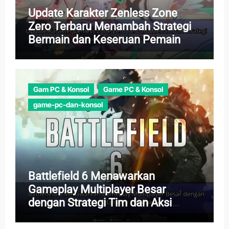
Update Karakter Zenless Zone
Zero Terbaru Menambah Strategi
Bermain dan Keseruan Pemain
Gam PC & Konsol
Game PC & Konsol
game-pc-dan-konsol
Battlefield 6 Menawarkan
Gameplay Multiplayer Besar
dengan Strategi Tim dan Aksi
Spektakuler