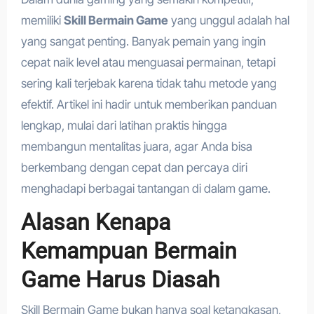
memiliki
Skill Bermain Game
yang unggul adalah hal
yang sangat penting. Banyak pemain yang ingin
cepat naik level atau menguasai permainan, tetapi
sering kali terjebak karena tidak tahu metode yang
efektif. Artikel ini hadir untuk memberikan panduan
lengkap, mulai dari latihan praktis hingga
membangun mentalitas juara, agar Anda bisa
berkembang dengan cepat dan percaya diri
menghadapi berbagai tantangan di dalam game.
Alasan Kenapa
Kemampuan Bermain
Game Harus Diasah
Skill Bermain Game bukan hanya soal ketangkasan,