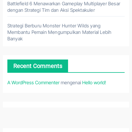
Battlefield 6 Menawarkan Gameplay Multiplayer Besar
dengan Strategi Tim dan Aksi Spektakuler
Strategi Berburu Monster Hunter Wilds yang
Membantu Pemain Mengumpulkan Material Lebih
Banyak
Recent Comments
A WordPress Commenter
mengenai
Hello world!