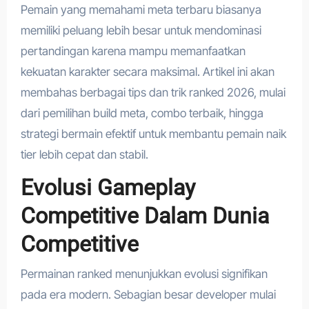
Pemain yang memahami meta terbaru biasanya
memiliki peluang lebih besar untuk mendominasi
pertandingan karena mampu memanfaatkan
kekuatan karakter secara maksimal. Artikel ini akan
membahas berbagai tips dan trik ranked 2026, mulai
dari pemilihan build meta, combo terbaik, hingga
strategi bermain efektif untuk membantu pemain naik
tier lebih cepat dan stabil.
Evolusi Gameplay
Competitive Dalam Dunia
Competitive
Permainan ranked menunjukkan evolusi signifikan
pada era modern. Sebagian besar developer mulai