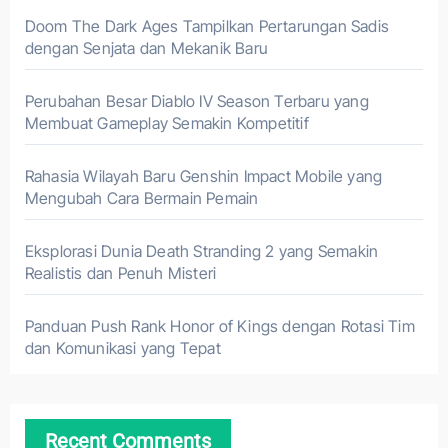
Doom The Dark Ages Tampilkan Pertarungan Sadis
dengan Senjata dan Mekanik Baru
Perubahan Besar Diablo IV Season Terbaru yang
Membuat Gameplay Semakin Kompetitif
Rahasia Wilayah Baru Genshin Impact Mobile yang
Mengubah Cara Bermain Pemain
Eksplorasi Dunia Death Stranding 2 yang Semakin
Realistis dan Penuh Misteri
Panduan Push Rank Honor of Kings dengan Rotasi Tim
dan Komunikasi yang Tepat
Recent Comments