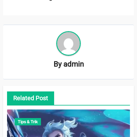
By
admin
Related Post
Tips & Trik