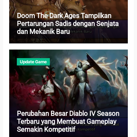
Doom The Dark Ages Tampilkan
Pertarungan Sadis dengan Senjata
dan Mekanik Baru
Update Game
Perubahan Besar Diablo IV Season
Terbaru yang Membuat Gameplay
Semakin Kompetitif