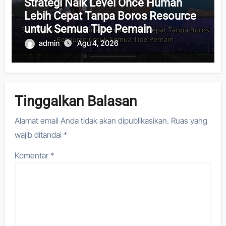
Strategi Naik Level Once Human
Lebih Cepat Tanpa Boros Resource
untuk Semua Tipe Pemain
admin
Agu 4, 2026
Tinggalkan Balasan
Alamat email Anda tidak akan dipublikasikan.
Ruas yang
wajib ditandai
*
Komentar
*