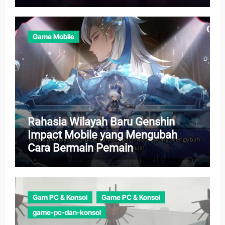
Game Mobile
Rahasia Wilayah Baru Genshin
Impact Mobile yang Mengubah
Cara Bermain Pemain
Gam PC & Konsol
Game PC & Konsol
game-pc-dan-konsol