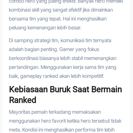
combo hero yang paling efektif. Banyak hero memiliki
kombinasi skill yang sangat efektif jika dimainkan
bersama tim yang tepat. Hal ini menghasilkan
peluang kemenangan lebih besar.
Di samping strategi tim, komunikasi tim ternyata
adalah bagian penting. Gamer yang fokus
berkoordinasi biasanya lebih stabil memenangkan
pertandingan. Menggunakan kerja sama tim yang
baik, gameplay ranked akan lebih kompetitif.
Kebiasaan Buruk Saat Bermain
Ranked
Mayoritas pemain terkadang memaksakan
menggunakan hero favorit ketika hero tersebut tidak
meta. Kondisi ini menghasilkan performa tim lebih