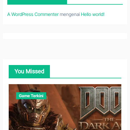
A WordPress Commenter
mengenai
Hello world!
You Missed
Game Terkini