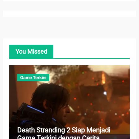
You Missed
Game Terkini
Death Stranding 2 Siap Menjadi
Game Terkini dengan Cerita