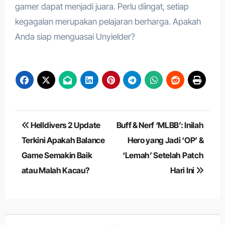
gamer dapat menjadi juara. Perlu diingat, setiap
kegagalan merupakan pelajaran berharga. Apakah
Anda siap menguasai Unyielder?
Navigasi
Helldivers 2 Update
Buff & Nerf ‘MLBB’: Inilah
pos
Terkini Apakah Balance
Hero yang Jadi ‘OP’ &
Game Semakin Baik
‘Lemah’ Setelah Patch
atau Malah Kacau?
Hari Ini