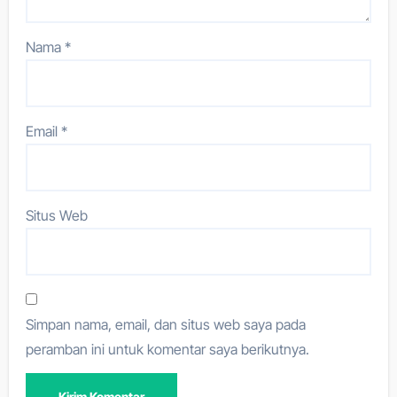
Nama
*
Email
*
Situs Web
Simpan nama, email, dan situs web saya pada
peramban ini untuk komentar saya berikutnya.