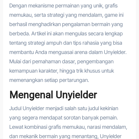
Dengan mekanisme permainan yang unik, grafis
memukau, serta strategi yang mendalam, game ini
berhasil menghadirkan pengalaman bermain yang
berbeda. Artikel ini akan mengulas secara lengkap
tentang strategi ampuh dan tips rahasia yang bisa
membantu Anda menguasai arena dalam Unyielder.
Mulai dari pemahaman dasar, pengembangan
kemampuan karakter, hingga trik khusus untuk
memenangkan setiap pertarungan.
Mengenal Unyielder
Judul Unyielder menjadi salah satu judul kekinian
yang segera mendapat sorotan banyak pemain.
Lewat kombinasi grafis memukau, narasi mendalam,
dan mekanik bermain yang menantang, Unyielder