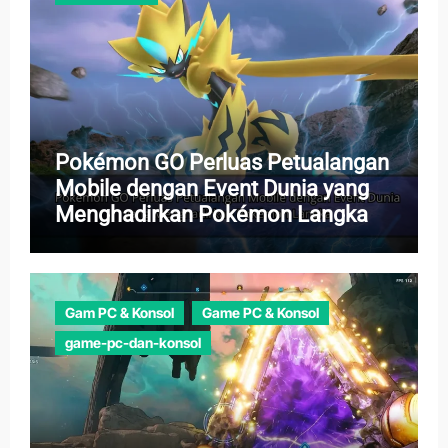
Pokémon GO Perluas Petualangan
Mobile dengan Event Dunia yang
Menghadirkan Pokémon Langka
Gam PC & Konsol
Game PC & Konsol
game-pc-dan-konsol