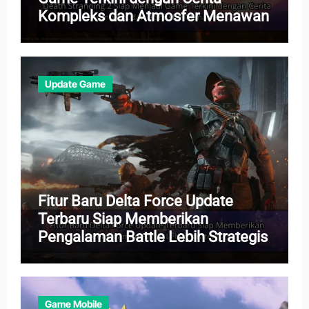
Kompleks dan Atmosfer Menawan
Update Game
Fitur Baru Delta Force Update
Terbaru Siap Memberikan
Pengalaman Battle Lebih Strategis
Game Mobile