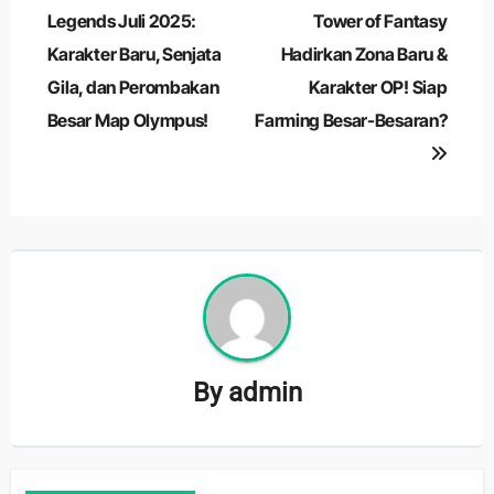
pos
Legends Juli 2025:
Tower of Fantasy
Karakter Baru, Senjata
Hadirkan Zona Baru &
Gila, dan Perombakan
Karakter OP! Siap
Besar Map Olympus!
Farming Besar-Besaran?
By
admin