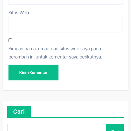
Situs Web
Simpan nama, email, dan situs web saya pada
peramban ini untuk komentar saya berikutnya.
Cari