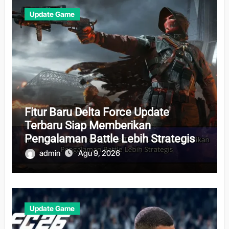
Update Game
Fitur Baru Delta Force Update
Terbaru Siap Memberikan
Pengalaman Battle Lebih Strategis
admin
Agu 9, 2026
Update Game