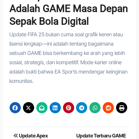
Adalah GAME Masa Depan
Sepak Bola Digital
Update FIFA 25 bukan cuma soal grafik keren atau
lisensi lengkap—ini adalah tentang bagaimana
sebuah GAME bisa berkembang ke arah yang lebih
sosial, strategis, dan kompetitif. Mode karier online
adalah bukti bahwa EA Sports mendengar keinginan
komunitas.
Navigasi
Update Apex
Update Terbaru GAME