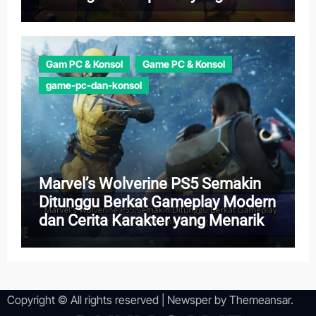
Menarik
Gam PC & Konsol
Game PC & Konsol
game-pc-dan-konsol
Marvel’s Wolverine PS5 Semakin
Ditunggu Berkat Gameplay Modern
dan Cerita Karakter yang Menarik
Copyright © All rights reserved
|
Newsper
by
Themeansar
.