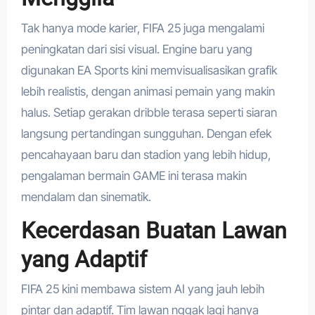
Tak hanya mode karier, FIFA 25 juga mengalami
peningkatan dari sisi visual. Engine baru yang
digunakan EA Sports kini memvisualisasikan grafik
lebih realistis, dengan animasi pemain yang makin
halus. Setiap gerakan dribble terasa seperti siaran
langsung pertandingan sungguhan. Dengan efek
pencahayaan baru dan stadion yang lebih hidup,
pengalaman bermain GAME ini terasa makin
mendalam dan sinematik.
Kecerdasan Buatan Lawan
yang Adaptif
FIFA 25 kini membawa sistem AI yang jauh lebih
pintar dan adaptif. Tim lawan nggak lagi hanya