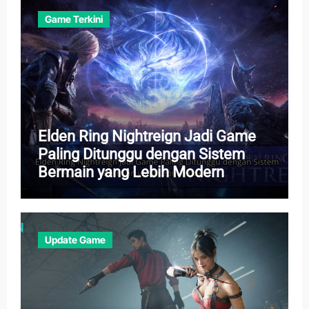
Game Terkini
Elden Ring Nightreign Jadi Game
Paling Ditunggu dengan Sistem
Bermain yang Lebih Modern
Update Game