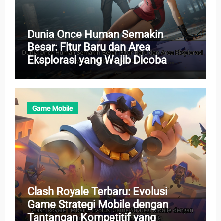
Dunia Once Human Semakin
Besar: Fitur Baru dan Area
Eksplorasi yang Wajib Dicoba
Pemain
Game Mobile
Clash Royale Terbaru: Evolusi
Game Strategi Mobile dengan
Tantangan Kompetitif yang