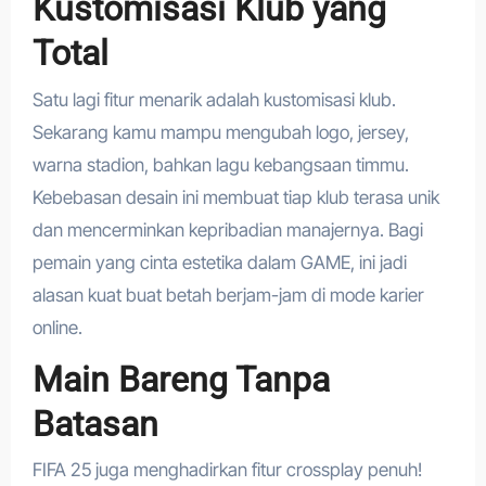
Kustomisasi Klub yang
Total
Satu lagi fitur menarik adalah kustomisasi klub.
Sekarang kamu mampu mengubah logo, jersey,
warna stadion, bahkan lagu kebangsaan timmu.
Kebebasan desain ini membuat tiap klub terasa unik
dan mencerminkan kepribadian manajernya. Bagi
pemain yang cinta estetika dalam GAME, ini jadi
alasan kuat buat betah berjam-jam di mode karier
online.
Main Bareng Tanpa
Batasan
FIFA 25 juga menghadirkan fitur crossplay penuh!