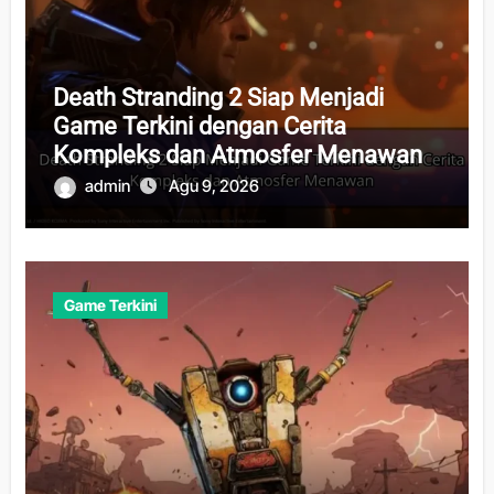
Death Stranding 2 Siap Menjadi
Game Terkini dengan Cerita
Kompleks dan Atmosfer Menawan
admin
Agu 9, 2026
Game Terkini