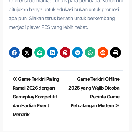
referensi bermanfaat untuk para pembaca. Konten ini
ditujukan hanya untuk edukasi bukan untuk promosi
apa pun. Silakan terus berlatih untuk berkembang
menjadi player PES yang lebih hebat.
Navigasi
Game Terkini Paling
Game Terkini Offline
pos
Ramai 2026 dengan
2026 yang Wajib Dicoba
Gameplay Kompetitif
Pecinta Game
dan Hadiah Event
Petualangan Modern
Menarik