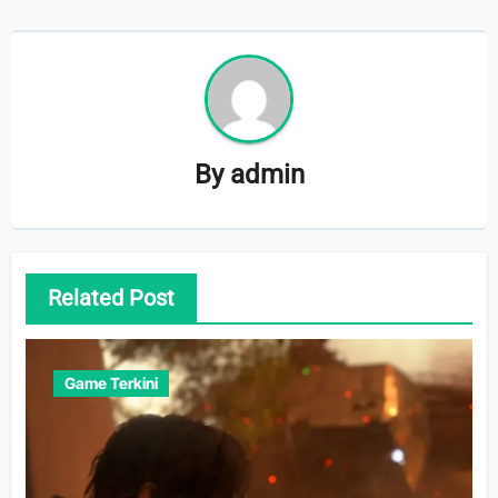
By
admin
Related Post
Game Terkini