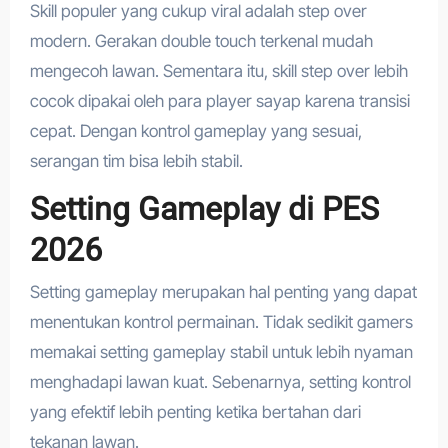
Skill populer yang cukup viral adalah step over
modern. Gerakan double touch terkenal mudah
mengecoh lawan. Sementara itu, skill step over lebih
cocok dipakai oleh para player sayap karena transisi
cepat. Dengan kontrol gameplay yang sesuai,
serangan tim bisa lebih stabil.
Setting Gameplay di PES
2026
Setting gameplay merupakan hal penting yang dapat
menentukan kontrol permainan. Tidak sedikit gamers
memakai setting gameplay stabil untuk lebih nyaman
menghadapi lawan kuat. Sebenarnya, setting kontrol
yang efektif lebih penting ketika bertahan dari
tekanan lawan.