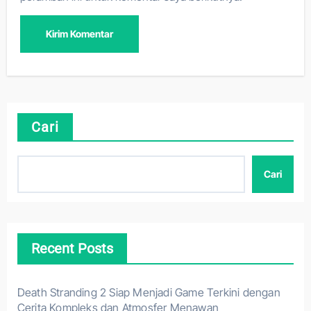
Cari
Cari
Recent Posts
Death Stranding 2 Siap Menjadi Game Terkini dengan
Cerita Kompleks dan Atmosfer Menawan