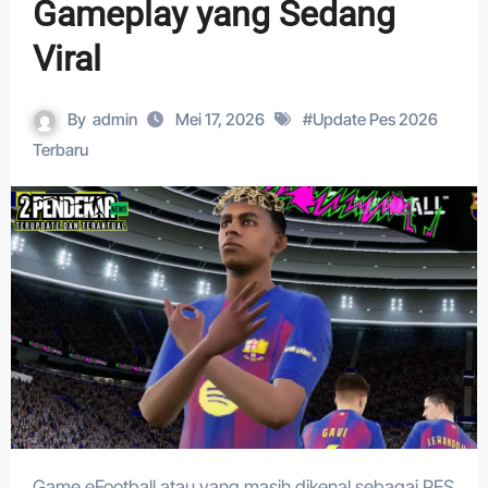
Gameplay yang Sedang
Viral
By
admin
Mei 17, 2026
#
Update Pes 2026
Terbaru
Game eFootball atau yang masih dikenal sebagai PES