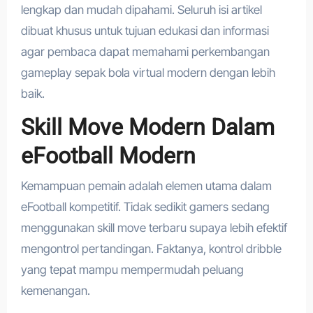
lengkap dan mudah dipahami. Seluruh isi artikel
dibuat khusus untuk tujuan edukasi dan informasi
agar pembaca dapat memahami perkembangan
gameplay sepak bola virtual modern dengan lebih
baik.
Skill Move Modern Dalam
eFootball Modern
Kemampuan pemain adalah elemen utama dalam
eFootball kompetitif. Tidak sedikit gamers sedang
menggunakan skill move terbaru supaya lebih efektif
mengontrol pertandingan. Faktanya, kontrol dribble
yang tepat mampu mempermudah peluang
kemenangan.