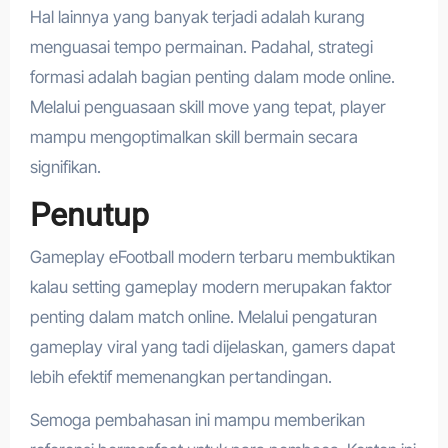
Hal lainnya yang banyak terjadi adalah kurang
menguasai tempo permainan. Padahal, strategi
formasi adalah bagian penting dalam mode online.
Melalui penguasaan skill move yang tepat, player
mampu mengoptimalkan skill bermain secara
signifikan.
Penutup
Gameplay eFootball modern terbaru membuktikan
kalau setting gameplay modern merupakan faktor
penting dalam match online. Melalui pengaturan
gameplay viral yang tadi dijelaskan, gamers dapat
lebih efektif memenangkan pertandingan.
Semoga pembahasan ini mampu memberikan