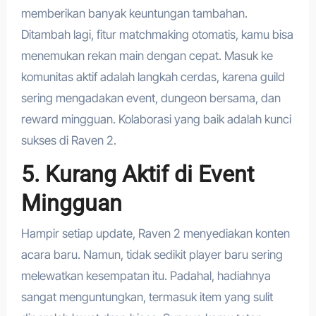
memberikan banyak keuntungan tambahan.
Ditambah lagi, fitur matchmaking otomatis, kamu bisa
menemukan rekan main dengan cepat. Masuk ke
komunitas aktif adalah langkah cerdas, karena guild
sering mengadakan event, dungeon bersama, dan
reward mingguan. Kolaborasi yang baik adalah kunci
sukses di Raven 2.
5. Kurang Aktif di Event
Mingguan
Hampir setiap update, Raven 2 menyediakan konten
acara baru. Namun, tidak sedikit player baru sering
melewatkan kesempatan itu. Padahal, hadiahnya
sangat menguntungkan, termasuk item yang sulit