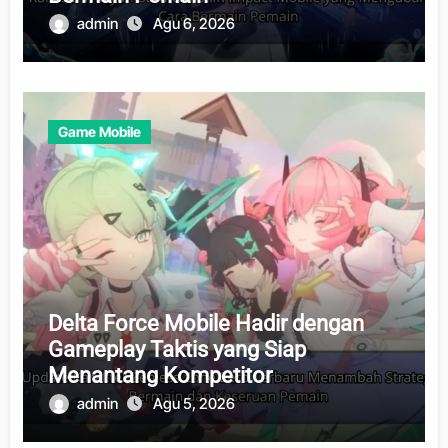
admin
Agu 6, 2026
Game Mobile
Delta Force Mobile Hadir dengan
Gameplay Taktis yang Siap
Menantang Kompetitor
admin
Agu 5, 2026