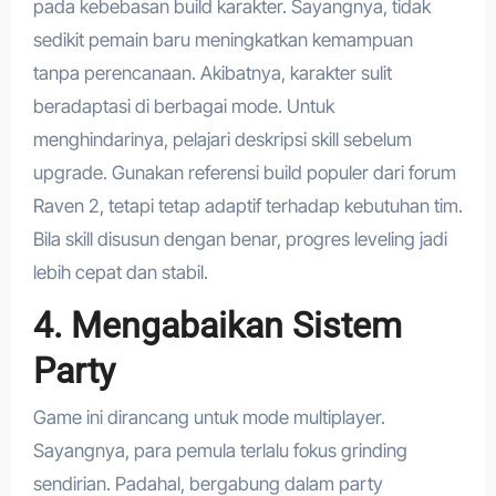
pada kebebasan build karakter. Sayangnya, tidak
sedikit pemain baru meningkatkan kemampuan
tanpa perencanaan. Akibatnya, karakter sulit
beradaptasi di berbagai mode. Untuk
menghindarinya, pelajari deskripsi skill sebelum
upgrade. Gunakan referensi build populer dari forum
Raven 2, tetapi tetap adaptif terhadap kebutuhan tim.
Bila skill disusun dengan benar, progres leveling jadi
lebih cepat dan stabil.
4. Mengabaikan Sistem
Party
Game ini dirancang untuk mode multiplayer.
Sayangnya, para pemula terlalu fokus grinding
sendirian. Padahal, bergabung dalam party