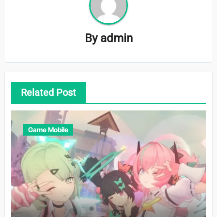
By
admin
Related Post
Game Mobile