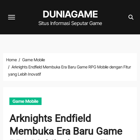
Skip
DUNIAGAME
to
content
Situs Informasi Seputar Game
Home
Game Mobile
Arknights Endfield Membuka Era Baru Game RPG Mobile dengan Fitur
yang Lebih Inovatif
Game Mobile
Arknights Endfield
Membuka Era Baru Game