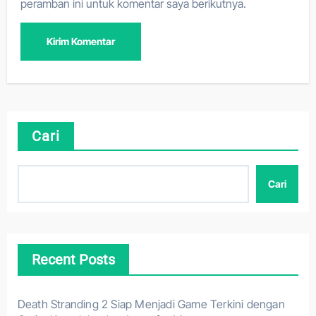
peramban ini untuk komentar saya berikutnya.
Cari
Cari
Recent Posts
Death Stranding 2 Siap Menjadi Game Terkini dengan