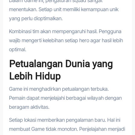
Dalam Game ini, pengaturan squad sangat
menentukan. Setiap unit memiliki kemampuan unik
yang perlu dioptimalkan.
Kombinasi tim akan mempengaruhi hasil. Pengguna
wajib mengerti kelebihan setiap hero agar hasil lebih
optimal.
Petualangan Dunia yang
Lebih Hidup
Game ini menghadirkan petualangan terbuka.
Pemain dapat menjelajahi berbagai wilayah dengan
beragam aktivitas.
Setiap lokasi memberikan pengalaman baru. Hal ini
membuat Game tidak monoton. Penjelajahan menjadi