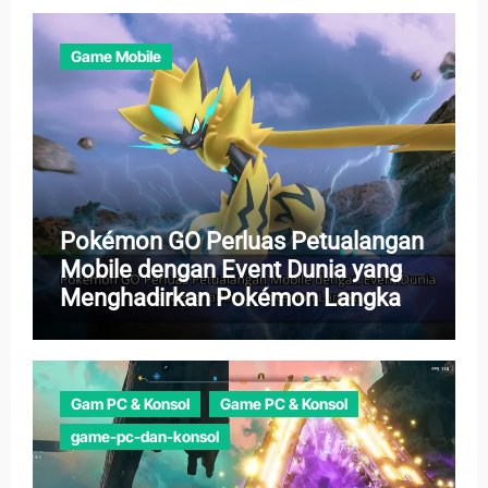
Game Mobile
Pokémon GO Perluas Petualangan
Mobile dengan Event Dunia yang
Menghadirkan Pokémon Langka
Gam PC & Konsol
Game PC & Konsol
game-pc-dan-konsol