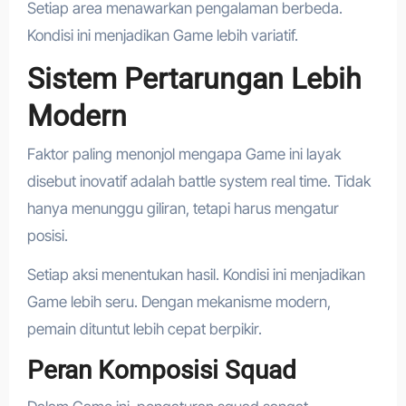
Setiap area menawarkan pengalaman berbeda.
Kondisi ini menjadikan Game lebih variatif.
Sistem Pertarungan Lebih
Modern
Faktor paling menonjol mengapa Game ini layak
disebut inovatif adalah battle system real time. Tidak
hanya menunggu giliran, tetapi harus mengatur
posisi.
Setiap aksi menentukan hasil. Kondisi ini menjadikan
Game lebih seru. Dengan mekanisme modern,
pemain dituntut lebih cepat berpikir.
Peran Komposisi Squad