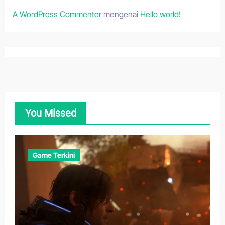
A WordPress Commenter
mengenai
Hello world!
You Missed
Game Terkini