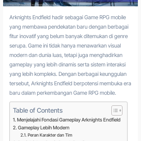
Arknights Endfield hadir sebagai Game RPG mobile
yang membawa pendekatan baru dengan berbagai
fitur inovatif yang belum banyak ditemukan di genre
serupa. Game ini tidak hanya menawarkan visual
modern dan dunia luas, tetapi juga menghadirkan
gameplay yang lebih dinamis serta sistem interaksi
yang lebih kompleks. Dengan berbagai keunggulan
tersebut, Arknights Endfield berpotensi membuka era
baru dalam perkembangan Game RPG mobile.
Table of Contents
Menjelajahi Fondasi Gameplay Arknights Endfield
Gameplay Lebih Modern
Peran Karakter dan Tim