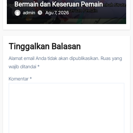
Bermain dan Keseruan Pemain
admin
Agu 7, 2026
Tinggalkan Balasan
Alamat email Anda tidak akan dipublikasikan.
Ruas yang
wajib ditandai
*
Komentar
*