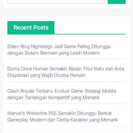
Recent Posts
Elden Ring Nightreign Jadi Game Paling Ditunggu
dengan Sistem Bermain yang Lebih Modern
Dunia Once Human Semakin Besar: Fitur Baru dan Area
Eksplorasi yang Wajib Dicoba Pemain
Clash Royale Terbaru: Evolusi Game Strategi Mobile
dengan Tantangan Kompetitif yang Menarik
Marvel’s Wolverine PS5 Semakin Ditunggu Berkat
Gameplay Modern dan Cerita Karakter yang Menarik