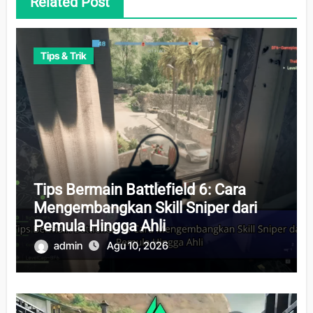
Related Post
Tips & Trik
Tips Bermain Battlefield 6: Cara
Mengembangkan Skill Sniper dari
Pemula Hingga Ahli
admin
Agu 10, 2026