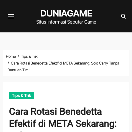
Skip
DUNIAGAME
to
content
Situs Informasi Seputar Game
Home
Tips & Trik
Cara Rotasi Benedetta Efektif di META Sekarang: Solo Carry Tanpa
Bantuan Tim!
Tips & Trik
Cara Rotasi Benedetta
Efektif di META Sekarang: