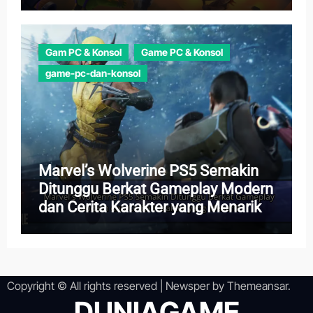
Menarik
Gam PC & Konsol
Game PC & Konsol
game-pc-dan-konsol
Marvel’s Wolverine PS5 Semakin
Ditunggu Berkat Gameplay Modern
dan Cerita Karakter yang Menarik
Copyright © All rights reserved
|
Newsper
by
Themeansar
.
DUNIAGAME