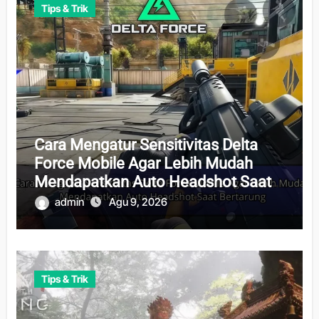
Tips & Trik
Cara Mengatur Sensitivitas Delta
Force Mobile Agar Lebih Mudah
Mendapatkan Auto Headshot Saat
Bertarung
admin
Agu 9, 2026
Tips & Trik