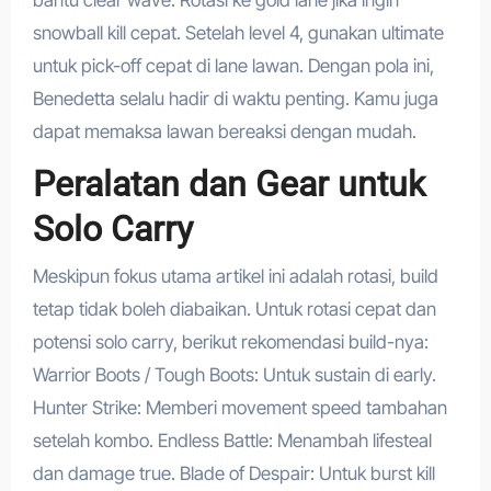
bantu clear wave. Rotasi ke gold lane jika ingin
snowball kill cepat. Setelah level 4, gunakan ultimate
untuk pick-off cepat di lane lawan. Dengan pola ini,
Benedetta selalu hadir di waktu penting. Kamu juga
dapat memaksa lawan bereaksi dengan mudah.
Peralatan dan Gear untuk
Solo Carry
Meskipun fokus utama artikel ini adalah rotasi, build
tetap tidak boleh diabaikan. Untuk rotasi cepat dan
potensi solo carry, berikut rekomendasi build-nya:
Warrior Boots / Tough Boots: Untuk sustain di early.
Hunter Strike: Memberi movement speed tambahan
setelah kombo. Endless Battle: Menambah lifesteal
dan damage true. Blade of Despair: Untuk burst kill