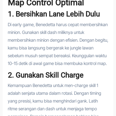
Map Control Optimal
1. Bersihkan Lane Lebih Dulu
Di early game, Benedetta harus cepat membersihkan
minion. Gunakan skill dash miliknya untuk
membersihkan minion dengan efisien. Dengan begitu,
kamu bisa langsung bergerak ke jungle lawan
sebelum musuh sempat bereaksi. Keunggulan waktu
10-15 detik di awal game bisa membuka kontrol map.
2. Gunakan Skill Charge
Kemampuan Benedetta untuk men-charge skill 1
adalah senjata utama dalam rotasi. Dengan timing
yang presisi, kamu bisa menghindari gank. Latih
ritme serangan dan dash untuk menjaga tempo