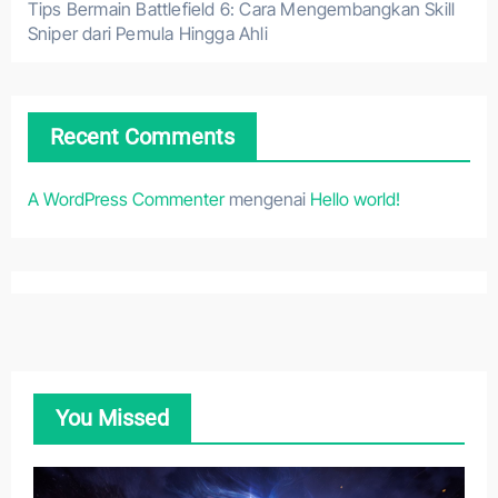
Tips Bermain Battlefield 6: Cara Mengembangkan Skill
Sniper dari Pemula Hingga Ahli
Recent Comments
A WordPress Commenter
mengenai
Hello world!
You Missed