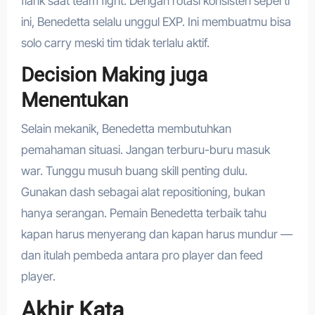
flank saat team fight. Dengan rotasi konsisten seperti
ini, Benedetta selalu unggul EXP. Ini membuatmu bisa
solo carry meski tim tidak terlalu aktif.
Decision Making juga
Menentukan
Selain mekanik, Benedetta membutuhkan
pemahaman situasi. Jangan terburu-buru masuk
war. Tunggu musuh buang skill penting dulu.
Gunakan dash sebagai alat repositioning, bukan
hanya serangan. Pemain Benedetta terbaik tahu
kapan harus menyerang dan kapan harus mundur —
dan itulah pembeda antara pro player dan feed
player.
Akhir Kata