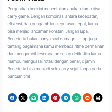
Pergerakan hero ini menentukan apakah kamu bisa
carry game. Dengan kombinasi antara kecepatan,
efisiensi, dan pengambilan keputusan tepat, kamu
bisa menjadi ancaman konstan. Jangan lupa,
Benedetta bukan hanya soal damage — tapi juga
tentang bagaimana kamu membaca ritme permainan
dan mengambil kesempatan setiap detik. Jika kamu
mampu menguasai rotasi dengan benar, dijamin
Benedetta bisa menjadi solo carry sejati tanpa perlu
bantuan tim!