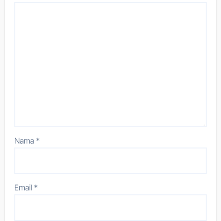
Nama
*
Email
*